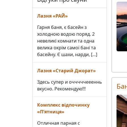
Лазня «РАЙ»
Гарня баня, є басейн з
холодною водою поряд. 2
невеликі комнати та одна
велика окрім самої бані та
басейну. Є шахи, нарди, [...]
Лазня «Старий Джорат»
Здесь супер и очччччеееннь
Ба
вкусно. Рекомендую!!!
Комплекс відпочинку
«Пʼятниця»
Отличная парная с