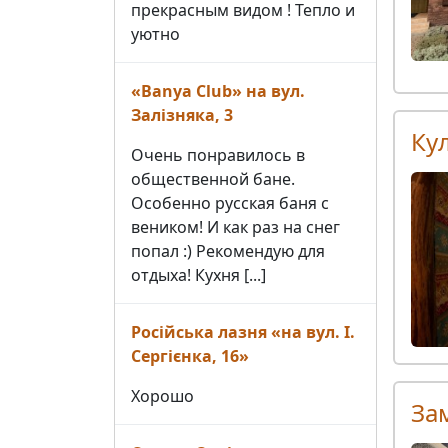
прекрасным видом ! Тепло и
уютно
«Banya Club» на вул.
Залізняка, 3
Кул
Очень понравилось в
общественной бане.
Особенно русская баня с
веником! И как раз на снег
попал :) Рекомендую для
отдыха! Кухня [...]
Російська лазня «на вул. І.
Сергієнка, 16»
Хорошо
За