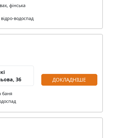
вах, фінська
 відро-водоспад
кі
ьова, 36
ДОКЛАДНІШЕ
а баня
одоспад