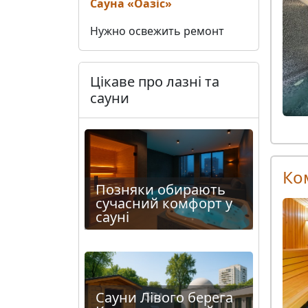
Сауна «Оазіс»
Нужно освежить ремонт
Цікаве про лазні та
сауни
Ко
Позняки обирають
сучасний комфорт у
сауні
Сауни Лівого берега