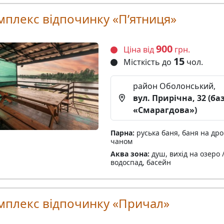
мплекс відпочинку «Пʼятниця»
900
Ціна від
грн.
15
Місткість до
чол.
район Оболонський,
вул. Прирічна, 32 (ба
«Смарагдова»)
Парна:
руська баня, баня на дро
чаном
Аква зона:
душ, вихід на озеро /
водоспад, басейн
мплекс відпочинку «Причал»