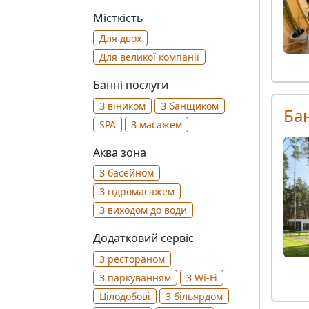
Місткість
Для двох
Для великої компанії
Банні послуги
З віником
З банщиком
Бан
SPA
З масажем
Аква зона
З басейном
З гідромасажем
З виходом до води
Додатковий сервіс
З рестораном
З паркуванням
З Wi-Fi
Цілодобові
З більярдом