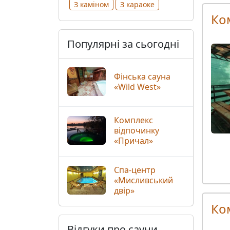
З каміном
З караоке
Ко
Популярні за сьогодні
Фінська сауна
«Wild West»
Комплекс
відпочинку
«Причал»
Спа-центр
«Мисливський
двір»
Ко
Відгуки про сауни