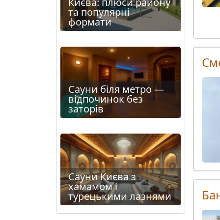
Києва: плюси району
та популярні
формати
См
Сауни біля метро —
відпочинок без
заторів
Сауни Києва з
хамамом і
Ба
турецькими лазнями