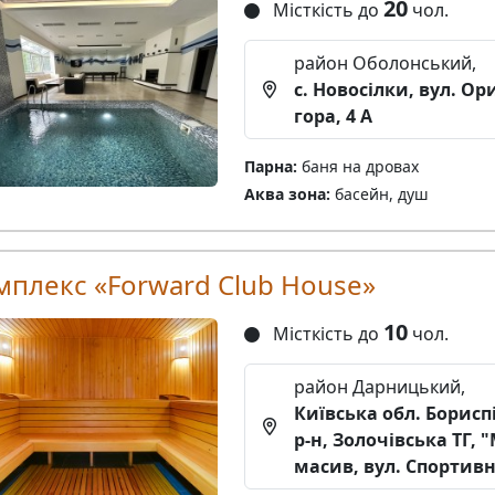
20
Місткість до
чол.
район Оболонський,
с. Новосілки, вул. О
гора, 4 А
Парна:
баня на дровах
Аква зона:
басейн, душ
мплекс «Forward Club House»
10
Місткість до
чол.
район Дарницький,
Київська обл. Борис
р-н, Золочівська ТГ,
масив, вул. Спортивн