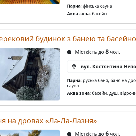
Парна:
фінська сауна
Аква зона:
басейн
ерековий будинок з банею та басейн
8
Місткість до
чол.
вул. Костянтина Непо
Парна:
руська баня, баня на дро
сауна
Аква зона:
басейн, душ, відро-
ня на дровах «Ла-Ла-Лазня»
6
Місткість до
чол.