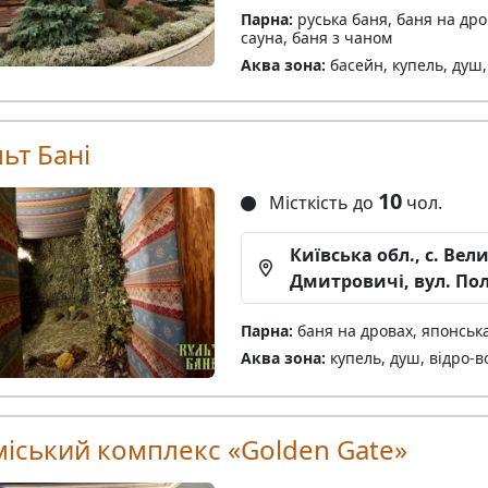
Парна:
руська баня, баня на дро
сауна, баня з чаном
Аква зона:
басейн, купель, душ,
ьт Бані
10
Місткість до
чол.
Київська обл., с. Вели
Дмитровичі, вул. Пол
Парна:
баня на дровах, японськ
Аква зона:
купель, душ, відро-в
міський комплекс «Golden Gate»