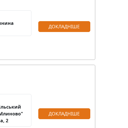
ринина
ДОКЛАДНІШЕ
пільський
 "Млиново"
ДОКЛАДНІШЕ
а, 2