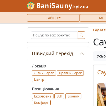
РАЙОН
МЕТ
Сауни т
Са
Швидкий перехід
Усьо
Локація
Са
Лівий берег
Правий берег
Центр
Позиціювання
Ексклюзив
ВІП
Економ
Комфорт