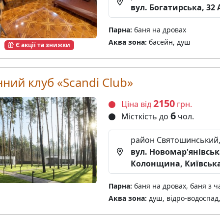
вул. Богатирська, 32 
Парна:
баня на дровах
Аква зона:
басейн, душ
Є акції та знижки
ний клуб «Scandi Club»
2150
Ціна від
грн.
6
Місткість до
чол.
район Святошинський
вул. Новомар'янівська,
Колонщина, Київська
Парна:
баня на дровах, баня з 
Аква зона:
душ, відро-водоспад,