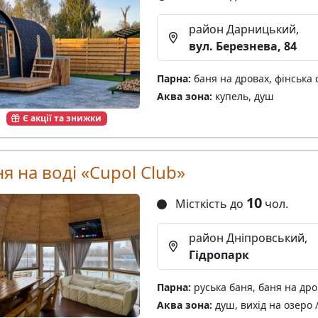
район Дарницький,
вул. Березнева, 84
Парна:
баня на дровах, фінська 
Аква зона:
купель, душ
Є акції та знижки
я на воді «Cupol Club»
10
Місткість до
чол.
район Дніпровський,
Гідропарк
Парна:
руська баня, баня на дро
Аква зона:
душ, вихід на озеро /