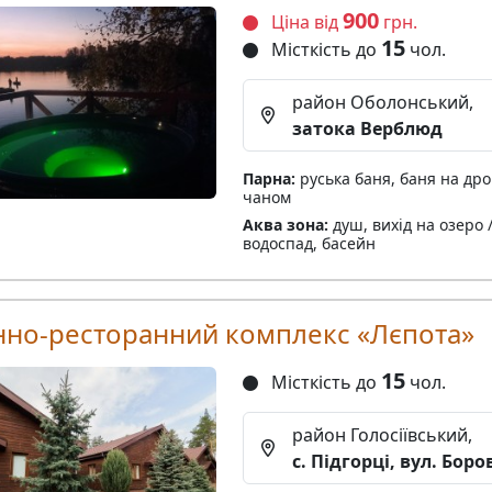
900
Ціна від
грн.
15
Місткість до
чол.
район Оболонський,
затока Верблюд
Парна:
руська баня, баня на дро
чаном
Аква зона:
душ, вихід на озеро /
водоспад, басейн
нно-ресторанний комплекс «Лєпота»
15
Місткість до
чол.
район Голосіївський,
с. Підгорці, вул. Боро