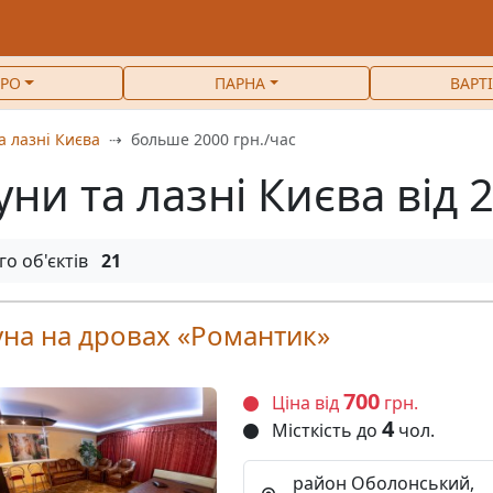
РО
ПАРНА
ВАРТ
а лазні Києва
больше 2000 грн./час
уни та лазні Києва від 
го об'єктів
21
уна на дровах «Романтик»
700
Ціна від
грн.
4
Місткість до
чол.
район Оболонський,