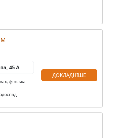
ом
па, 45 А
ДОКЛАДНІШЕ
вах, фінська
водоспад