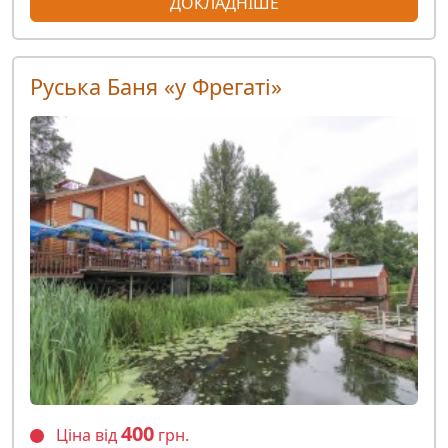
ДОКЛАДНІШЕ
Руська Баня «у Фрегаті»
400
Ціна від
грн.