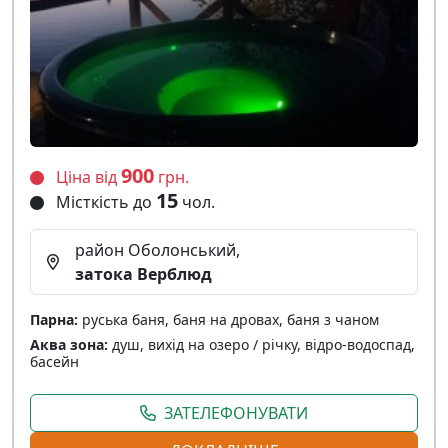
900
Ціна від
грн.
15
Місткість до
чол.
район Оболонський,
затока Верблюд
Парна:
руська баня, баня на дровах, баня з чаном
Аква зона:
душ, вихід на озеро / річку, відро-водоспад,
басейн
ЗАТЕЛЕФОНУВАТИ