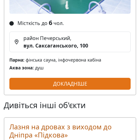
6
Місткість до
чол.
район Печерський,
вул. Саксаганського, 100
Парна:
фінська сауна, інфочервона кабіна
Аква зона:
душ
ДОКЛАДНІШЕ
Дивіться інші об'єкти
Лазня на дровах з виходом до
Дніпра «Підкова»