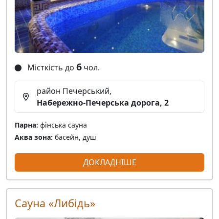
6
Місткість до
чол.
район Печерський,
Набережно-Печерська дорога, 2
Парна:
фінська сауна
Аква зона:
басейн, душ
ДОКЛАДНІШЕ
Сауна «Либідь»