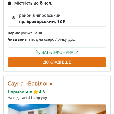
6
Місткість до
чол.
район Дніпровський,
пр. Броварський, 18 К
Парна:
руська баня
Аква зона:
вихід на озеро / річку, душ
ЗАТЕЛЕФОНУВАТИ
ДОКЛАДНІШЕ
Сауна «Вавілон»
Нормально
4.8
На підставі
41 відгуку