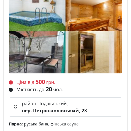
500
Ціна від
грн.
20
Місткість до
чол.
район Подільський,
пер. Петропавлівський, 23
Парна:
руська баня, фінська сауна