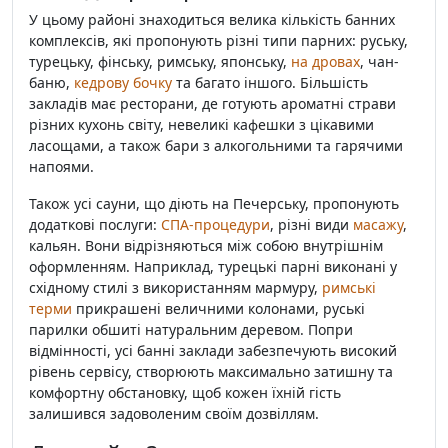
У цьому районі знаходиться велика кількість банних
комплексів, які пропонують різні типи парних: руську,
турецьку, фінську, римську, японську,
на дровах
, чан-
баню,
кедрову бочку
та багато іншого. Більшість
закладів має ресторани, де готують ароматні страви
різних кухонь світу, невеликі кафешки з цікавими
ласощами, а також бари з алкогольними та гарячими
напоями.
Також усі сауни, що діють на Печерську, пропонують
додаткові послуги:
СПА-процедури
, різні види
масажу
,
кальян. Вони відрізняються між собою внутрішнім
оформленням. Наприклад, турецькі парні виконані у
східному стилі з використанням мармуру,
римські
терми
прикрашені величними колонами, руські
парилки обшиті натуральним деревом. Попри
відмінності, усі банні заклади забезпечують високий
рівень сервісу, створюють максимально затишну та
комфортну обстановку, щоб кожен їхній гість
залишився задоволеним своїм дозвіллям.