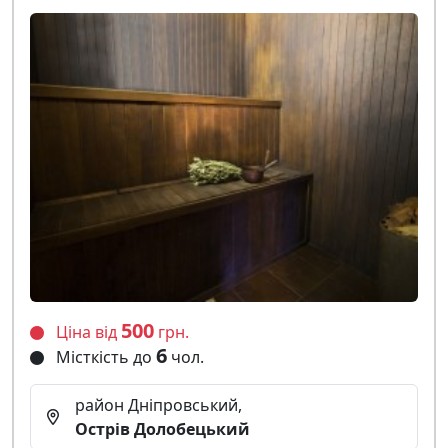
500
Ціна від
грн.
6
Місткість до
чол.
район Дніпровський,
Острів Долобецький