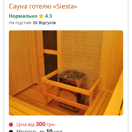
Сауна готелю «Siesta»
Нормально
4.3
На підставі
26 Відгуків
300
Ціна від
грн.
10
Місткість до
чол.