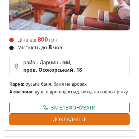
800
Ціна від
грн.
8
Місткість до
чол.
район Дарницький,
пров. Осокорський, 18
Парна:
руська баня, баня на дровах
Аква зона:
душ, відро-водоспад, вихід на озеро / річку
ЗАТЕЛЕФОНУВАТИ
ДОКЛАДНІШЕ