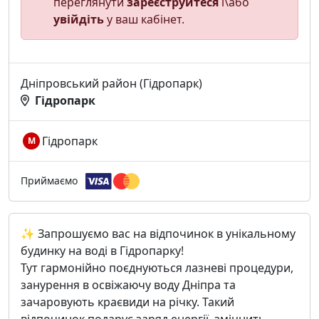
переглянути
зареєструйтеся
і\або
увійдіть
у ваш кабінет.
Дніпровський район (Гідропарк)
Гідропарк
Гідропарк
М
Приймаємо
✨ Запрошуємо вас на відпочинок в унікальному
будинку на воді в Гідропарку!
Тут гармонійно поєднуються лазневі процедури,
занурення в освіжаючу воду Дніпра та
зачаровують краєвиди на річку. Такий