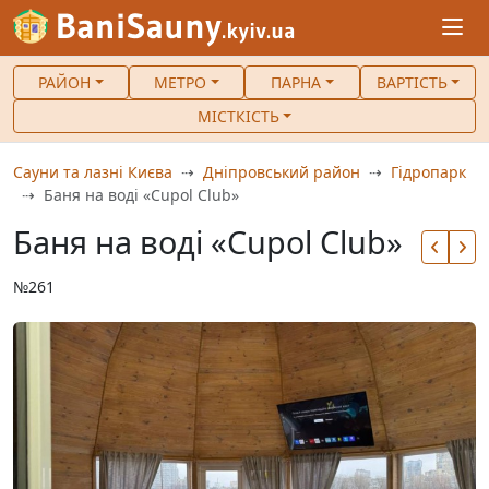
РАЙОН
МЕТРО
ПАРНА
ВАРТІСТЬ
МІСТКІСТЬ
Сауни та лазні Києва
Дніпровський район
Гідропарк
Баня на воді «Cupol Club»
Баня на воді «Cupol Club»
№261