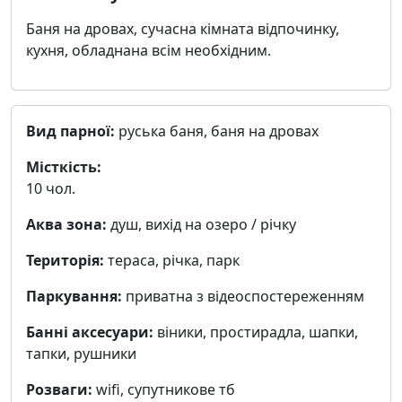
Баня на дровах, сучасна кімната відпочинку,
кухня, обладнана всім необхідним.
Вид парної:
руська баня, баня на дровах
Місткість:
10 чол.
Аква зона:
душ, вихід на озеро / річку
Територія:
тераса, річка, парк
Паркування:
приватна з відеоспостереженням
Банні аксесуари:
віники, простирадла, шапки,
тапки, рушники
Розваги:
wifi, cупутникове тб