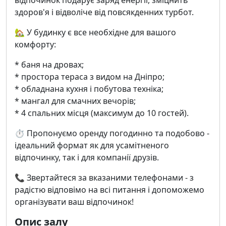
відпочинок подарує заряд енергії, зміцнить
здоров'я і відволіче від повсякденних турбот.
🏡 У будинку є все необхідне для вашого
комфорту:
* баня на дровах;
* простора тераса з видом на Дніпро;
* обладнана кухня і побутова техніка;
* мангал для смачних вечорів;
* 4 спальних місця (максимум до 10 гостей).
⏱ Пропонуємо оренду погодинно та подобово -
ідеальний формат як для усамітненого
відпочинку, так і для компанії друзів.
📞 Звертайтеся за вказаними телефонами - з
радістю відповімо на всі питання і допоможемо
організувати ваш відпочинок!
Опис залу