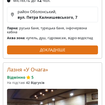
12
Місткість до
чол.
район Оболонський,
вул. Петра Калнишевського, 7
Парна:
руська баня, турецька баня, інфочервона
кабіна
Аква зона:
купель, душ, гідромасаж, відро-водоспад
ДОКЛАДНІШЕ
Лазня «У Очага»
Відмінно
5
На підставі
42 Відгуків