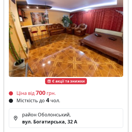
Є акції та знижки
700
Ціна від
грн.
4
Місткість до
чол.
район Оболонський,
вул. Богатирська, 32 A