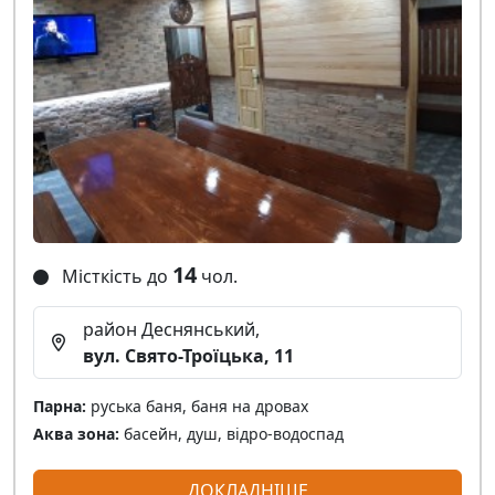
14
Місткість до
чол.
район Деснянський,
вул. Свято-Троїцька, 11
Парна:
руська баня, баня на дровах
Аква зона:
басейн, душ, відро-водоспад
ДОКЛАДНІШЕ