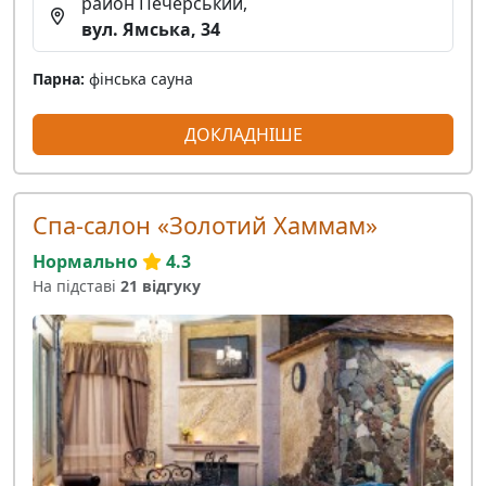
район Печерський,
вул. Ямська, 34
Парна:
фінська сауна
ДОКЛАДНІШЕ
Спа-салон «Золотий Хаммам»
Нормально
4.3
На підставі
21 відгуку