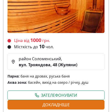
1000
Ціна від
грн.
10
Місткість до
чол.
район Соломенський,
вул. Трояндова, 48 (Жуляни)
Парна:
баня на дровах, руська баня
Аква зона:
басейн, вихід на озеро / річку, душ
ЗАТЕЛЕФОНУВАТИ
ДОКЛАДНІШЕ