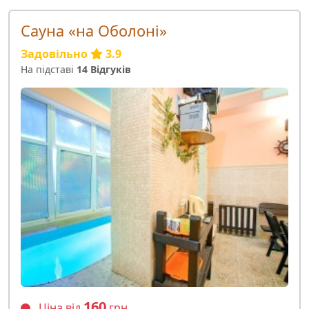
Сауна «на Оболоні»
Задовільно
3.9
На підставі
14 Відгуків
160
Ціна від
грн.