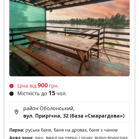
900
Ціна від
грн.
15
Місткість до
чол.
район Оболонський,
вул. Прирічна, 32 (база «Смарагдова»)
Парна:
руська баня, баня на дровах, баня з чаном
Аква зона:
душ, вихід на озеро / річку, відро-водоспад,