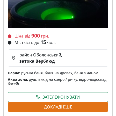
900
Ціна від
грн.
15
Місткість до
чол.
район Оболонський,
затока Верблюд
Парна:
руська баня, баня на дровах, баня з чаном
Аква зона:
душ, вихід на озеро / річку, відро-водоспад,
басейн
ЗАТЕЛЕФОНУВАТИ
ДОКЛАДНІШЕ