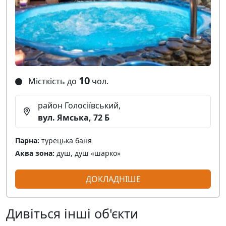
10
Місткість до
чол.
район Голосіївський,
вул. Ямська, 72 Б
Парна:
турецька баня
Аква зона:
душ, душ «шарко»
ДОКЛАДНІШЕ
Дивіться інші об'єкти