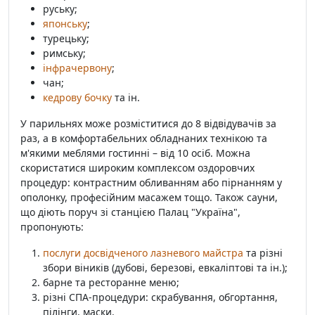
руську;
японську
;
турецьку;
римську;
інфрачервону
;
чан;
кедрову бочку
та ін.
У парильнях може розміститися до 8 відвідувачів за
раз, а в комфортабельних обладнаних технікою та
м'якими меблями гостинні – від 10 осіб. Можна
скористатися широким комплексом оздоровчих
процедур: контрастним обливанням або пірнанням у
ополонку, професійним масажем тощо. Також сауни,
що діють поруч зі станцією Палац "Україна",
пропонують:
послуги досвідченого лазневого майстра
та різні
збори віників (дубові, березові, евкаліптові та ін.);
барне та ресторанне меню;
різні СПА-процедури: скрабування, обгортання,
пілінги, маски.