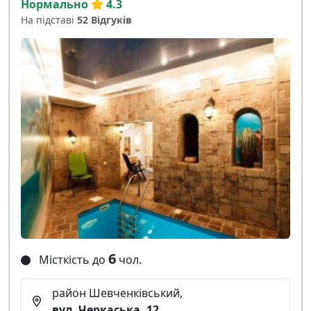
Нормально
4.3
На підставі
52 Відгуків
6
Місткість до
чол.
район Шевченківський,
вул. Черкаська, 12