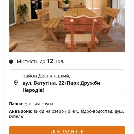
12
Місткість до
чол.
район Деснянський,
вул. Ватутіна, 22 (Парк Дружби
Народів)
Парна:
фінська сауна
Аква зона:
вихід на озеро / річку, відро-водоспад, душ,
купель
ДОКЛАДНІШЕ