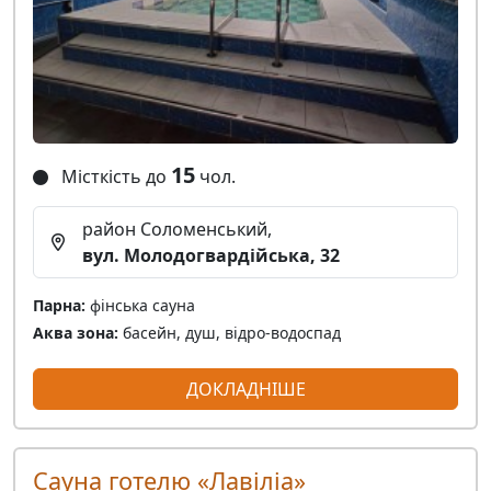
15
Місткість до
чол.
район Соломенський,
вул. Молодогвардійська, 32
Парна:
фінська сауна
Аква зона:
басейн, душ, відро-водоспад
ДОКЛАДНІШЕ
Сауна готелю «Лавіліа»