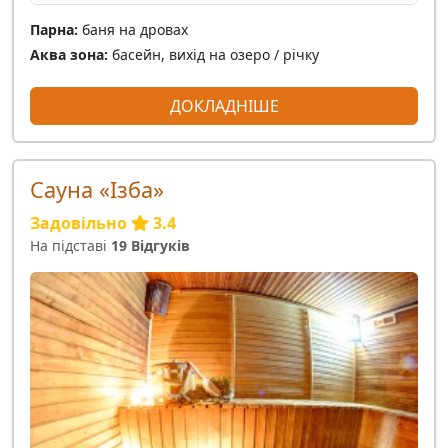
Парна:
баня на дровах
Аква зона:
басейн, вихід на озеро / річку
ДОКЛАДНІШЕ
Сауна «Ізба»
Задовільно
3.4
На підставі
19 Відгуків