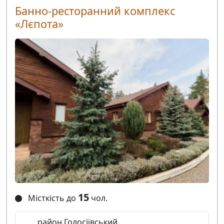
Банно-ресторанний комплекс
«Лєпота»
15
Місткість до
чол.
район Голосіївський,