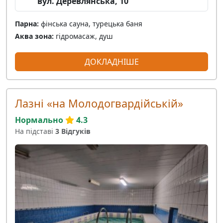
вул. Деревлянська, 10
Парна:
фінська сауна, турецька баня
Аква зона:
гідромасаж, душ
ДОКЛАДНІШЕ
Лазні «на Молодогвардійській»
Нормально
4.3
На підставі
3 Відгуків