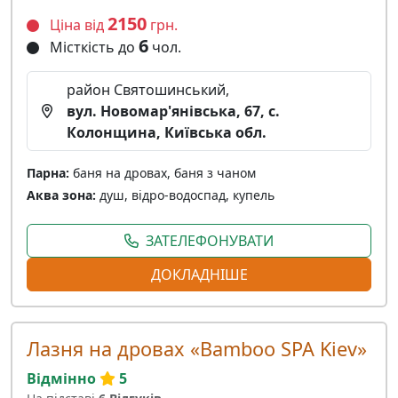
2150
Ціна від
грн.
6
Місткість до
чол.
район Святошинський,
вул. Новомар'янівська, 67, с.
Колонщина, Київська обл.
Парна:
баня на дровах, баня з чаном
Аква зона:
душ, відро-водоспад, купель
ЗАТЕЛЕФОНУВАТИ
ДОКЛАДНІШЕ
Лазня на дровах «Bamboo SPA Kiev»
Відмінно
5