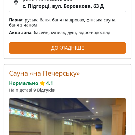
с. Підгорці, вул. Боровкова, 63 Д
Парна:
руська баня, баня на дровах, фінська сауна,
баня з чаном
Аква зона:
басейн, купель, душ, відро-водоспад
ДОКЛАДНІШЕ
Сауна «на Печерську»
Нормально
4.1
На підставі
9 Відгуків