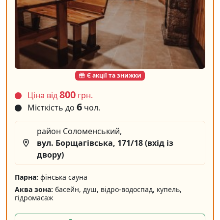
Є акції та знижки
800
Ціна від
грн.
6
Місткість до
чол.
район Соломенський,
вул. Борщагівська, 171/18 (вхід із
двору)
Парна:
фінська сауна
Аква зона:
басейн, душ, відро-водоспад, купель,
гідромасаж