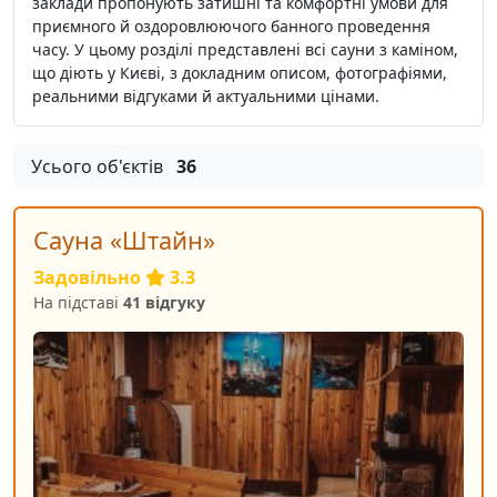
заклади пропонують затишні та комфортні умови для
приємного й оздоровлюючого банного проведення
часу. У цьому розділі представлені всі сауни з каміном,
що діють у Києві, з докладним описом, фотографіями,
реальними відгуками й актуальними цінами.
Усього об'єктів
36
Сауна «Штайн»
Задовільно
3.3
На підставі
41 відгуку