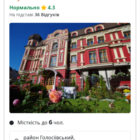
Нормально
4.3
На підставі
36 Відгуків
6
Місткість до
чол.
район Голосіївський,