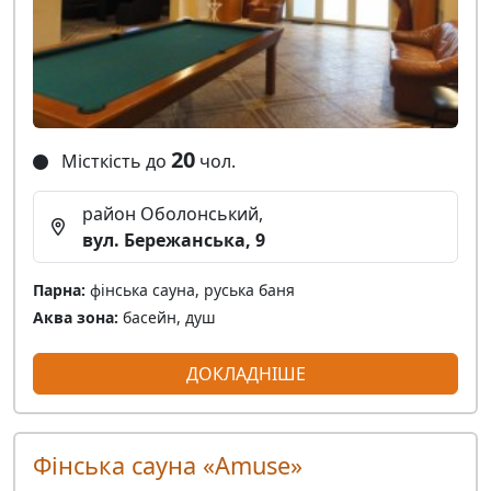
20
Місткість до
чол.
район Оболонський,
вул. Бережанська, 9
Парна:
фінська сауна, руська баня
Аква зона:
басейн, душ
ДОКЛАДНІШЕ
Фінська сауна «Amuse»