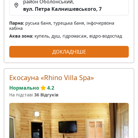
район Оболонський,
вул. Петра Калнишевського, 7
Парна:
руська баня, турецька баня, інфочервона
кабіна
Аква зона:
купель, душ, гідромасаж, відро-водоспад
ДОКЛАДНІШЕ
Екосауна «Rhino Villa Spa»
Нормально
4.2
На підставі
36 Відгуків