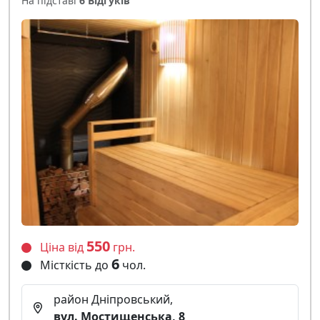
На підставі
6 Відгуків
550
Ціна від
грн.
6
Місткість до
чол.
район Дніпровський,
вул. Мостищенська, 8