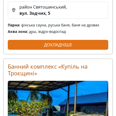
район Святошинський,
вул. Зодчих, 5
Парна:
фінська сауна, руська баня, баня на дровах
Аква зона:
душ, відро-водоспад
ДОКЛАДНІШЕ
Банний комплекс «Купіль на
Троєщині»