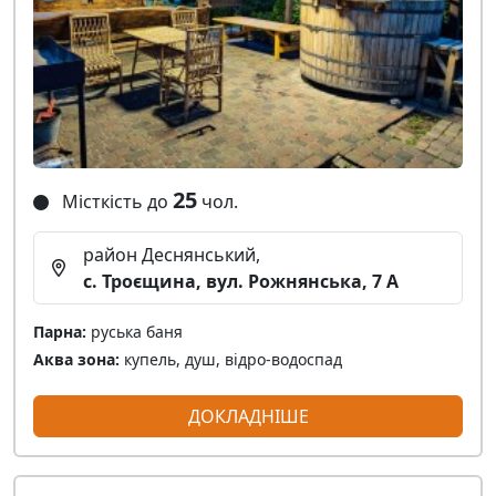
25
Місткість до
чол.
район Деснянський,
с. Троєщина, вул. Рожнянська, 7 A
Парна:
руська баня
Аква зона:
купель, душ, відро-водоспад
ДОКЛАДНІШЕ