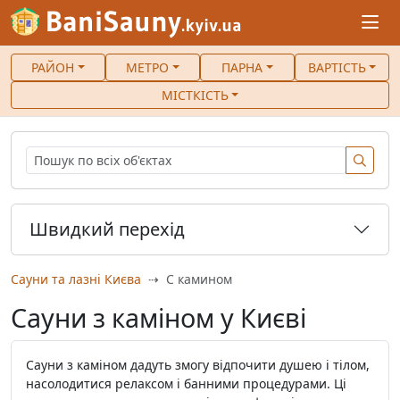
РАЙОН
МЕТРО
ПАРНА
ВАРТІСТЬ
МІСТКІСТЬ
Швидкий перехід
Сауни та лазні Києва
С камином
Сауни з каміном у Києві
Сауни з каміном дадуть змогу відпочити душею і тілом,
насолодитися релаксом і банними процедурами. Ці