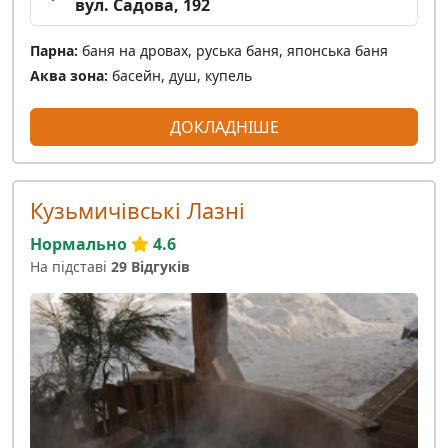
вул. Садова, 192
Парна:
баня на дровах, руська баня, японська баня
Аква зона:
басейн, душ, купель
ДОКЛАДНІШЕ
Кузьмичівські Лазні
Нормально
4.6
На підставі
29 Відгуків