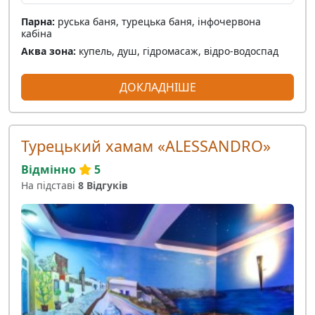
Парна:
руська баня, турецька баня, інфочервона
кабіна
Аква зона:
купель, душ, гідромасаж, відро-водоспад
ДОКЛАДНІШЕ
Турецький хамам «ALESSANDRO»
Відмінно
5
На підставі
8 Відгуків