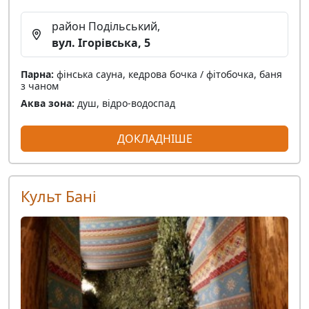
район Подільський,
вул. Ігорівська, 5
Парна:
фінська сауна, кедрова бочка / фітобочка, баня
з чаном
Аква зона:
душ, відро-водоспад
ДОКЛАДНІШЕ
Культ Бані