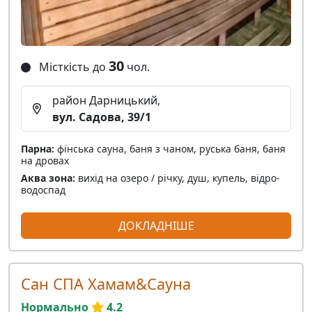
30
Місткість до
чол.
район Дарницький,
вул. Садова, 39/1
Парна:
фінська сауна, баня з чаном, руська баня, баня
на дровах
Аква зона:
вихід на озеро / річку, душ, купель, відро-
водоспад
ДОКЛАДНІШЕ
Сан СПА Хамам&Сауна
Нормально
4.2