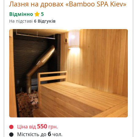
Лазня на дровах «Bamboo SPA Kiev»
Відмінно
5
На підставі
6 Відгуків
550
Ціна від
грн.
6
Місткість до
чол.