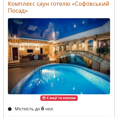
Комплекс саун готелю «Софіївський
Посад»
Є акції та знижки
6
Місткість до
чол.