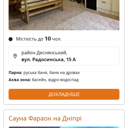
10
Місткість до
чол.
район Деснянський,
вул. Радосинська, 15 А
Парна:
руська баня, баня на дровах
Аква зона:
басейн, відро-водоспад
ДОКЛАДНІШЕ
Сауна Фараон на Дніпрі