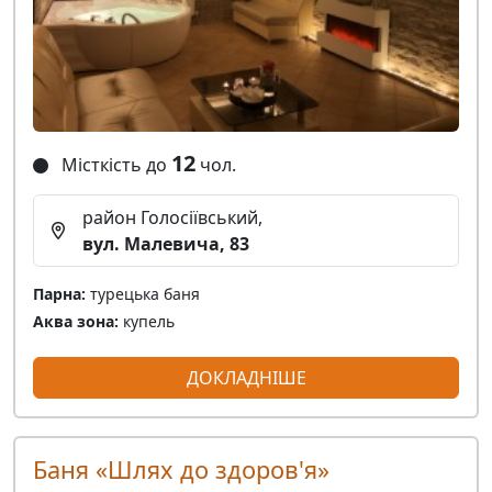
12
Місткість до
чол.
район Голосіївський,
вул. Малевича, 83
Парна:
турецька баня
Аква зона:
купель
ДОКЛАДНІШЕ
Баня «Шлях до здоров'я»