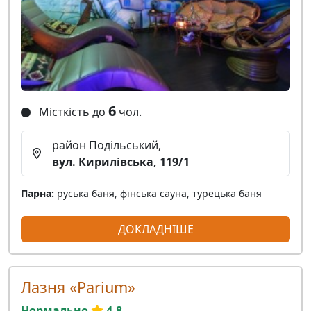
6
Місткість до
чол.
район Подільський,
вул. Кирилівська, 119/1
Парна:
руська баня, фінська сауна, турецька баня
ДОКЛАДНІШЕ
Лазня «Parium»
Нормально
4.8