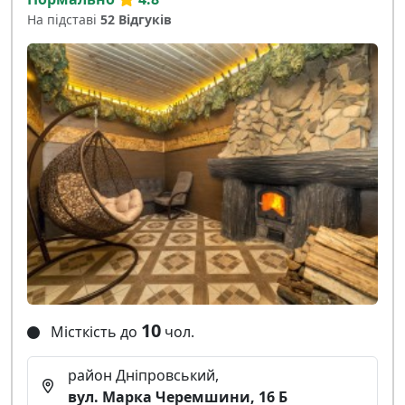
На підставі
52 Відгуків
10
Місткість до
чол.
район Дніпровський,
вул. Марка Черемшини, 16 Б