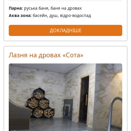
Парна:
руська баня, баня на дровах
Аква зона:
басейн, душ, відро-водоспад
ДОКЛАДНІШЕ
Лазня на дровах «Сота»