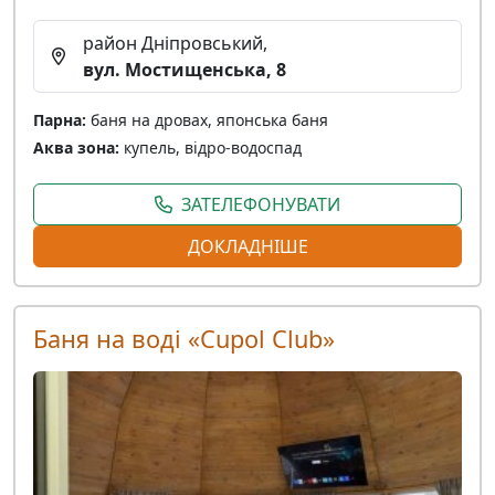
район Дніпровський,
вул. Мостищенська, 8
Парна:
баня на дровах, японська баня
Аква зона:
купель, відро-водоспад
ЗАТЕЛЕФОНУВАТИ
ДОКЛАДНІШЕ
Баня на воді «Cupol Club»