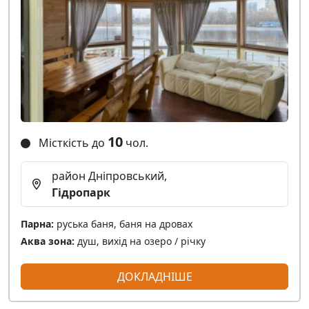
10
Місткість до
чол.
район Дніпровський,
Гідропарк
Парна:
руська баня, баня на дровах
Аква зона:
душ, вихід на озеро / річку
ДОКЛАДНІШЕ