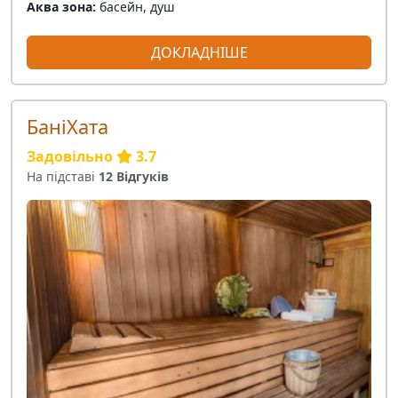
Аква зона:
басейн, душ
ДОКЛАДНІШЕ
БаніХата
Задовільно
3.7
На підставі
12 Відгуків