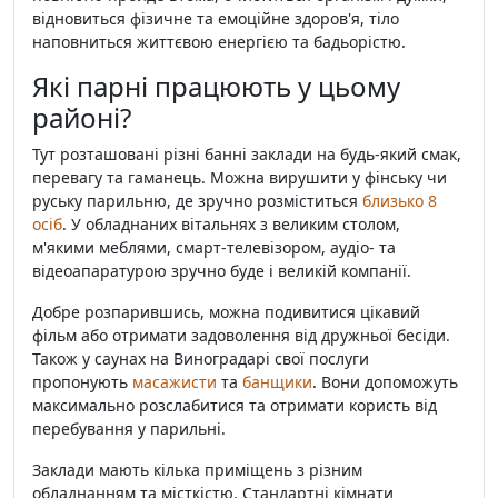
відновиться фізичне та емоційне здоров'я, тіло
наповниться життєвою енергією та бадьорістю.
Які парні працюють у цьому
районі?
Тут розташовані різні банні заклади на будь-який смак,
перевагу та гаманець. Можна вирушити у фінську чи
руську парильню, де зручно розміститься
близько 8
осіб
. У обладнаних вітальнях з великим столом,
м'якими меблями, смарт-телевізором, аудіо- та
відеоапаратурою зручно буде і великій компанії.
Добре розпарившись, можна подивитися цікавий
фільм або отримати задоволення від дружньої бесіди.
Також у саунах на Виноградарі свої послуги
пропонують
масажисти
та
банщики
. Вони допоможуть
максимально розслабитися та отримати користь від
перебування у парильні.
Заклади мають кілька приміщень з різним
обладнанням та місткістю. Стандартні кімнати