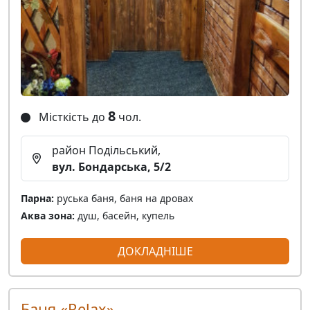
8
Місткість до
чол.
район Подільський,
вул. Бондарська, 5/2
Парна:
руська баня, баня на дровах
Аква зона:
душ, басейн, купель
ДОКЛАДНІШЕ
Баня «Relax»