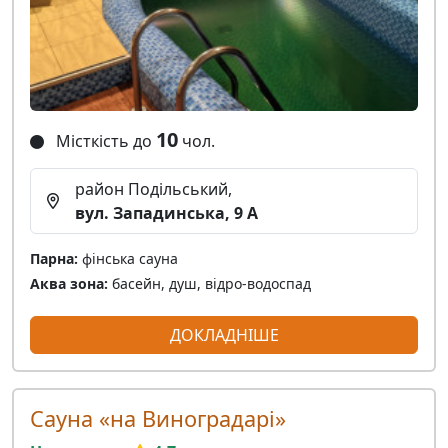
10
Місткість до
чол.
район Подільський,
вул. Западинська, 9 А
Парна:
фінська сауна
Аква зона:
басейн, душ, відро-водоспад
ДОКЛАДНІШЕ
Сауна «на Виноградарі»