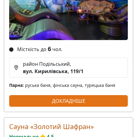
6
Місткість до
чол.
район Подільський,
вул. Кирилівська, 119/1
Парна:
руська баня, фінська сауна, турецька баня
ДОКЛАДНІШЕ
Сауна «Золотий Шафран»
Нормально
4.5