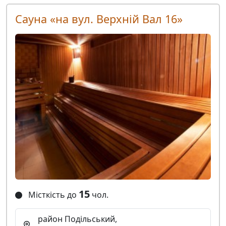
Сауна «на вул. Верхній Вал 16»
15
Місткість до
чол.
район Подільський,