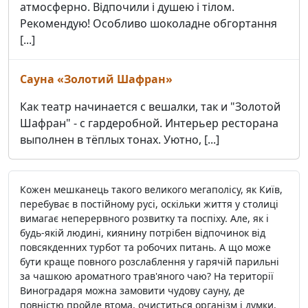
атмосферно. Відпочили і душею і тілом.
Рекомендую! Особливо шоколадне обгортання
[...]
Сауна «Золотий Шафран»
Как театр начинается с вешалки, так и "Золотой
Шафран" - с гардеробной. Интерьер ресторана
выполнен в тёплых тонах. Уютно, [...]
Кожен мешканець такого великого мегаполісу, як Київ,
перебуває в постійному русі, оскільки життя у столиці
вимагає неперервного розвитку та поспіху. Але, як і
будь-якій людині, киянину потрібен відпочинок від
повсякденних турбот та робочих питань. А що може
бути краще повного розслаблення у гарячій парильні
за чашкою ароматного трав'яного чаю? На території
Виноградаря можна замовити чудову сауну, де
повністю пройде втома, очиститься організм і думки,