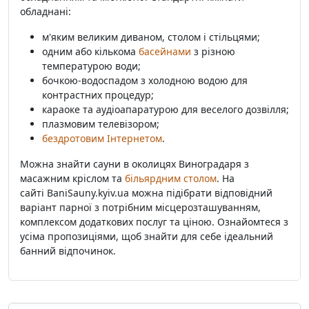
обладнані:
м'яким великим диваном, столом і стільцями;
одним або кількома
басейнами
з різною
температурою води;
бочкою-водоспадом з холодною водою для
контрастних процедур;
караоке та аудіоапаратурою для веселого дозвілля;
плазмовим телевізором;
бездротовим Інтернетом
.
Можна знайти сауни в околицях Виноградаря з
масажним кріслом та
більярдним столом
. На
сайті BaniSauny.kyiv.ua можна підібрати відповідний
варіант парної з потрібним місцерозташуванням,
комплексом додаткових послуг та ціною. Ознайомтеся з
усіма пропозиціями, щоб знайти для себе ідеальний
банний відпочинок.