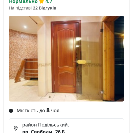
Нормально
4.7
На підставі
22 Відгуків
8
Місткість до
чол.
район Подільський,
пр. Свободи, 26 Б