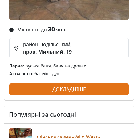
30
Місткість до
чол.
район Подільський,
пров. Мильний, 19
Парна:
руська баня, баня на дровах
Аква зона:
басейн, душ
ДОКЛАДНІШЕ
Популярні за сьогодні
Фінська сауна «Wild West»