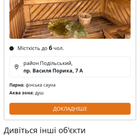
6
Місткість до
чол.
район Подільський,
пр. Василя Порика, 7 А
Парна:
фінська сауна
Аква зона:
душ
ДОКЛАДНІШЕ
Дивіться інші об'єкти