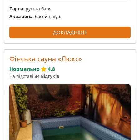
Парна:
руська баня
Аква зона:
басейн, душ
ДОКЛАДНІШЕ
Фінська сауна «Люкс»
Нормально
4.8
На підставі
34 Відгуків