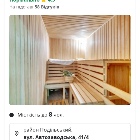
На підставі
58 Відгуків
8
Місткість до
чол.
район Подільський,
вул. Автозаводська, 41/4