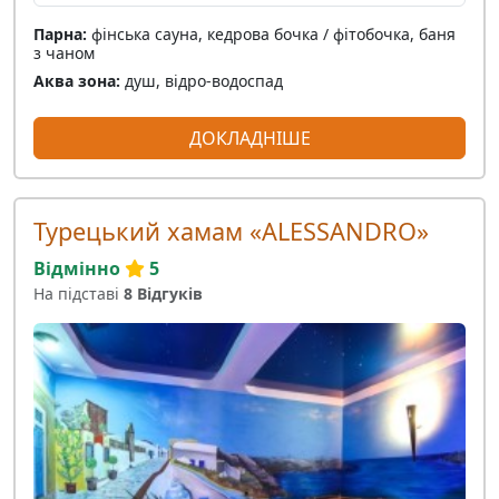
Парна:
фінська сауна, кедрова бочка / фітобочка, баня
з чаном
Аква зона:
душ, відро-водоспад
ДОКЛАДНІШЕ
Турецький хамам «ALESSANDRO»
Відмінно
5
На підставі
8 Відгуків