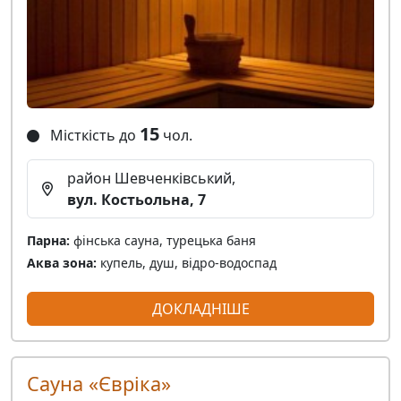
15
Місткість до
чол.
район Шевченківський,
вул. Костьольна, 7
Парна:
фінська сауна, турецька баня
Аква зона:
купель, душ, відро-водоспад
ДОКЛАДНІШЕ
Сауна «Євріка»