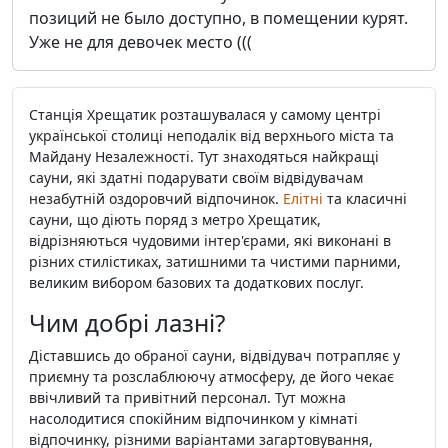
позиций не было доступно, в помещении курят.
Уже не для девочек место (((
Станція Хрещатик розташувалася у самому центрі
української столиці неподалік від верхнього міста та
Майдану Незалежності. Тут знаходяться найкращі
сауни, які здатні подарувати своїм відвідувачам
незабутній оздоровчий відпочинок.
Елітні
та класичні
сауни, що діють поряд з метро Хрещатик,
відрізняються чудовими інтер'єрами, які виконані в
різних стилістиках, затишними та чистими парними,
великим вибором базових та додаткових послуг.
Чим добрі лазні?
Діставшись до обраної сауни, відвідувач потрапляє у
приємну та розслаблюючу атмосферу, де його чекає
ввічливий та привітний персонал. Тут можна
насолодитися спокійним відпочинком у кімнаті
відпочинку, різними варіантами загартовування,