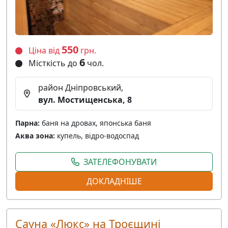
550
Ціна від
грн.
6
Місткість до
чол.
район Дніпровський,
вул. Мостищенська, 8
Парна:
баня на дровах, японська баня
Аква зона:
купель, відро-водоспад
ЗАТЕЛЕФОНУВАТИ
ДОКЛАДНІШЕ
Сауна «Люкс» на Троєщині