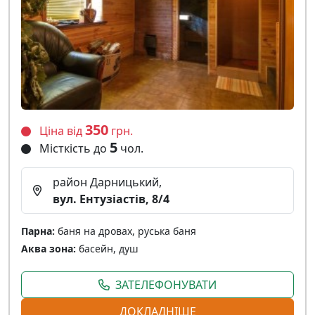
350
Ціна від
грн.
5
Місткість до
чол.
район Дарницький,
вул. Eнтузіастів, 8/4
Парна:
баня на дровах, руська баня
Аква зона:
басейн, душ
ЗАТЕЛЕФОНУВАТИ
ДОКЛАДНІШЕ