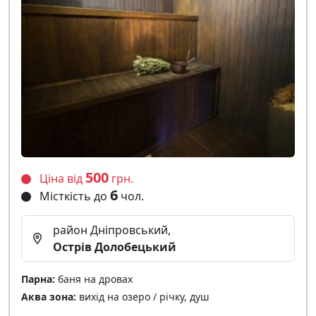
500
Ціна від
грн.
6
Місткість до
чол.
район Дніпровський,
Острів Долобецький
Парна:
баня на дровах
Аква зона:
вихід на озеро / річку, душ