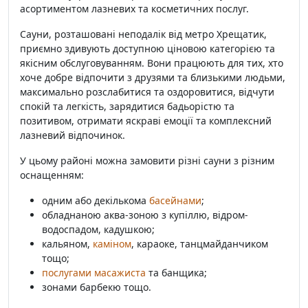
асортиментом лазневих та косметичних послуг.
Сауни, розташовані неподалік від метро Хрещатик,
приємно здивують доступною ціновою категорією та
якісним обслуговуванням. Вони працюють для тих, хто
хоче добре відпочити з друзями та близькими людьми,
максимально розслабитися та оздоровитися, відчути
спокій та легкість, зарядитися бадьорістю та
позитивом, отримати яскраві емоції та комплексний
лазневий відпочинок.
У цьому районі можна замовити різні сауни з різним
оснащенням:
одним або декількома
басейнами
;
обладнаною аква-зоною з купіллю, відром-
водоспадом, кадушкою;
кальяном,
каміном
, караоке, танцмайданчиком
тощо;
послугами масажиста
та банщика;
зонами барбекю тощо.