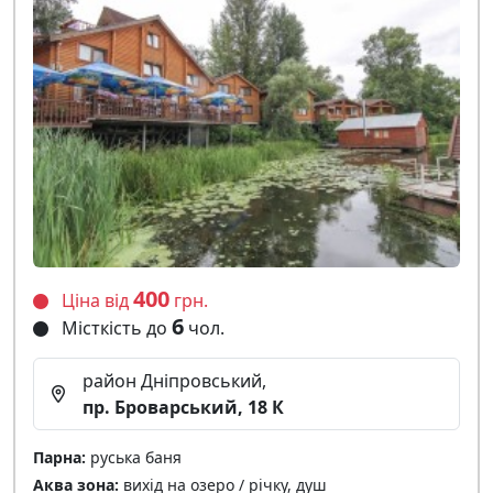
400
Ціна від
грн.
6
Місткість до
чол.
район Дніпровський,
пр. Броварський, 18 К
Парна:
руська баня
Аква зона:
вихід на озеро / річку, душ