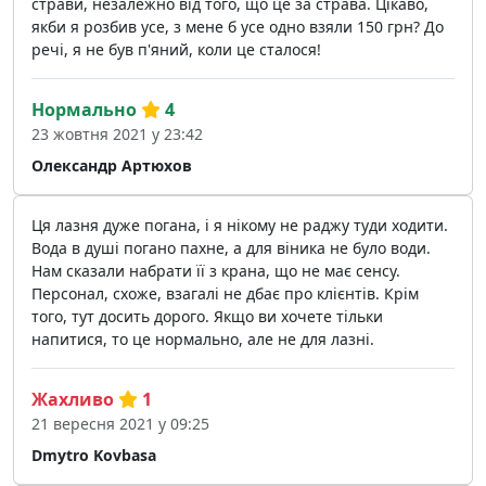
страви, незалежно від того, що це за страва. Цікаво,
якби я розбив усе, з мене б усе одно взяли 150 грн? До
речі, я не був п'яний, коли це сталося!
Нормально
4
23 жовтня 2021 у 23:42
Олександр Артюхов
Ця лазня дуже погана, і я нікому не раджу туди ходити.
Вода в душі погано пахне, а для віника не було води.
Нам сказали набрати її з крана, що не має сенсу.
Персонал, схоже, взагалі не дбає про клієнтів. Крім
того, тут досить дорого. Якщо ви хочете тільки
напитися, то це нормально, але не для лазні.
Жахливо
1
21 вересня 2021 у 09:25
Dmytro Kovbasa