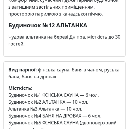
Комфортний, сучасний і дуже гарний будиночок
з затишним застільних приміщенням,
просторою парилкою з канадської піччю.
Будиночок №12 АЛЬТАНКА
Чудова альтанка на березі Дніпра, місткість до 30
гостей.
Вид парної:
фінська сауна, баня з чаном, руська
баня, баня на дровах
Місткість:
Будиночок №1 ФІНСЬКА САУНА — 6 чол.
Будиночок №2 АЛЬТАНКА — 10 чол.
Альтанка №3 Альтанка — 10 чол.
Будиночок №4 БАНЯ НА ДРОВАХ — 6 чол.
Будиночок №5 ФІНСЬКА САУНА (двоповерховий