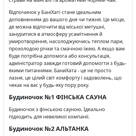
страви на мангалі та ароматний чорний чай.
Відпочинок у БаніХаті стане ідеальним
доповненням до вашого дня чи тижня. Це місце,
де можна відпочити від міської метушні,
зануритися в атмосферу усамітнення й
умиротворення, насолоджуючись теплом пари,
прохолодою річки та смачною їжею. А якщо вам
буде потрібна допомога або консультація,
адміністратор завжди готовий допомогти з будь-
якими питаннями. БаниХата - це не просто
лазня, це цілий світ комфорту і задоволень, що
чекає на вас у будь-яку пору року.
Будиночок №1 ФІНСЬКА САУНА
Будиночок з фінською сауною. Ідеально
підходить для невеликої компанії.
Будиночок №2 АЛЬТАНКА