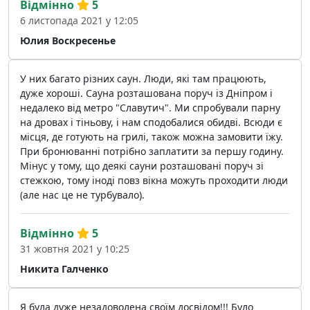
Відмінно
5
6 листопада 2021 у 12:05
Юлия Воскресенье
У них багато різних саун. Люди, які там працюють,
дуже хороші. Сауна розташована поруч із Дніпром і
недалеко від метро "Славутич". Ми спробували парну
на дровах і тіньову, і нам сподобалися обидві. Всюди є
місця, де готують на грилі, також можна замовити їжу.
При бронюванні потрібно заплатити за першу годину.
Мінус у тому, що деякі сауни розташовані поруч зі
стежкою, тому іноді повз вікна можуть проходити люди
(але нас це не турбувало).
Відмінно
5
31 жовтня 2021 у 10:25
Никита Галченко
Я була дуже незадоволена своїм досвідом!!! Було