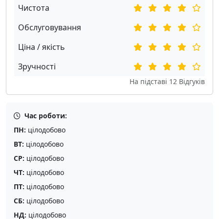
Чистота
Обслуговування
Ціна / якість
Зручності
На підставі
12
Відгуків
Час роботи:
ПН:
цілодобово
ВТ:
цілодобово
СР:
цілодобово
ЧТ:
цілодобово
ПТ:
цілодобово
СБ:
цілодобово
НД:
цілодобово