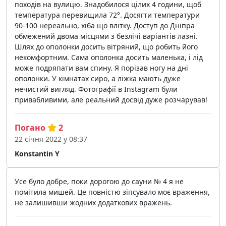
походів на вулицю. Знадобилося цілих 4 години, щоб
температура перевищила 72°. Досягти температури
90-100 нереально, хіба що влітку. Доступ до Дніпра
обмежений двома місцями з безлічі варіантів лазні.
Шлях до ополонки досить вітряний, що робить його
некомфортним. Сама ополонка досить маленька, і лід
може подряпати вам спину. Я порізав ногу на дні
ополонки. У кімнатах сиро, а ліжка мають дуже
нечистий вигляд. Фотографії в Instagram були
привабливими, але реальний досвід дуже розчарував!
Погано
2
22 січня 2022 у 08:37
Konstantin Y
Усе було добре, поки дорогою до сауни № 4 я не
помітила мишей. Це повністю зіпсувало моє враження,
не залишивши жодних додаткових вражень.