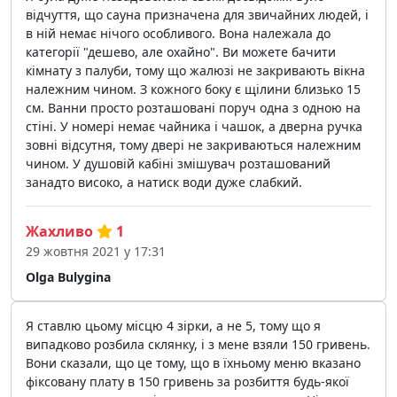
відчуття, що сауна призначена для звичайних людей, і
в ній немає нічого особливого. Вона належала до
категорії "дешево, але охайно". Ви можете бачити
кімнату з палуби, тому що жалюзі не закривають вікна
належним чином. З кожного боку є щілини близько 15
см. Ванни просто розташовані поруч одна з одною на
стіні. У номері немає чайника і чашок, а дверна ручка
зовні відсутня, тому двері не закриваються належним
чином. У душовій кабіні змішувач розташований
занадто високо, а натиск води дуже слабкий.
Жахливо
1
29 жовтня 2021 у 17:31
Olga Bulygina
Я ставлю цьому місцю 4 зірки, а не 5, тому що я
випадково розбила склянку, і з мене взяли 150 гривень.
Вони сказали, що це тому, що в їхньому меню вказано
фіксовану плату в 150 гривень за розбиття будь-якої