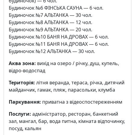
будиночок) — 6 чол.
Будиночок №6 ФІНСЬКА САУНА — 6 чол.
Будиночок №7 АЛЬТАНКА — 30 чол.
Будиночок №8 АЛЬТАНКА — 12 чол.
Будиночок №9 АЛЬТАНКА — 20 чол.
Будиночок №10 БАНЯ НА ДРОВАХ — 6 чол.
Будиночок №11 БАНЯ НА ДРОВАХ — 6 чол.
Будиночок №12 АЛЬТАНКА — 30 чол.
Аква зона:
вихід на озеро / річку, душ, купель,
відро-водоспад
Територія:
літня веранда, тераса, річка, дитячий
майданчик, гамак, пляж, парасольки, клумба
Паркування:
приватна з відеоспостереженням
Послуги:
адміністратор, ресторан, банкетний
зал, мангал, бар, вода питна, кімната відпочинку,
посуд, кальян