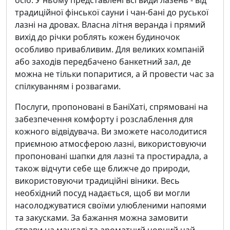
осіб. У ньому представлені всі види лазень - від
традиційної фінської сауни і чан-бані до руської
лазні на дровах. Власна літня веранда і прямий
вихід до річки роблять кожен будиночок
особливо привабливим. Для великих компаній
або заходів передбачено банкетний зал, де
можна не тільки попаритися, а й провести час за
спілкуванням і розвагами.
Послуги, пропоновані в БаніХаті, спрямовані на
забезпечення комфорту і розслаблення для
кожного відвідувача. Ви зможете насолодитися
приємною атмосферою лазні, використовуючи
пропоновані шапки для лазні та простирадла, а
також відчути себе ще ближче до природи,
використовуючи традиційні віники. Весь
необхідний посуд надається, щоб ви могли
насолоджуватися своїми улюбленими напоями
та закусками. За бажання можна замовити