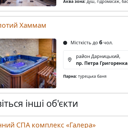
Аква зона:
душ, гідромасаж, ба
лотий Хаммам
6
Місткість до
чол.
район Дарницький,
пр. Петра Григоренка,
Парна:
турецька баня
іться інші об'єкти
нний СПА комплекс «Галера»