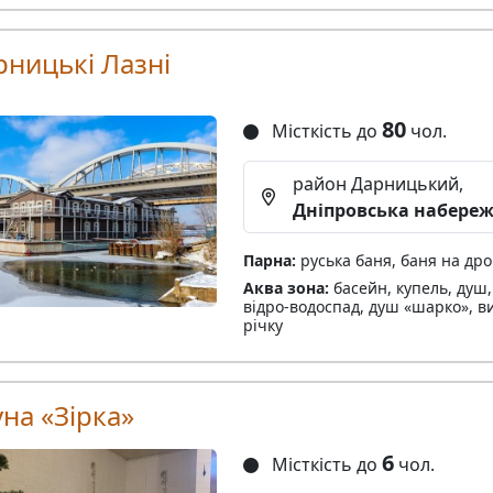
рницькі Лазні
80
Місткість до
чол.
район Дарницький,
Дніпровська набере
Парна:
руська баня, баня на дро
Аква зона:
басейн, купель, душ,
відро-водоспад, душ «шарко», ви
річку
на «Зірка»
6
Місткість до
чол.