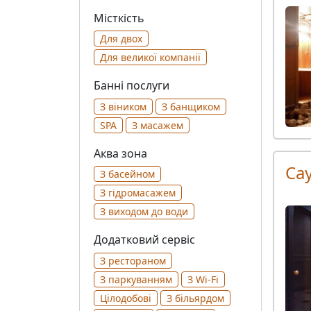
Місткість
Для двох
Для великої компанії
Банні послуги
З віником
З банщиком
SPA
З масажем
Аква зона
Сау
З басейном
З гідромасажем
З виходом до води
Додатковий сервіс
З рестораном
З паркуванням
З Wi-Fi
Цілодобові
З більярдом