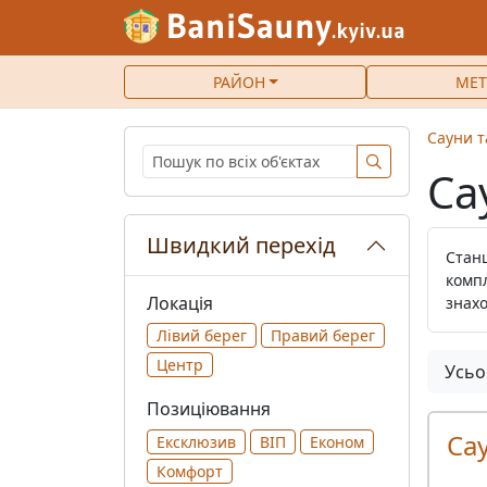
РАЙОН
МЕТ
Сауни т
Са
Швидкий перехід
Станц
компл
Локація
знахо
Лівий берег
Правий берег
Центр
Усьо
Позиціювання
Сау
Ексклюзив
ВІП
Економ
Комфорт