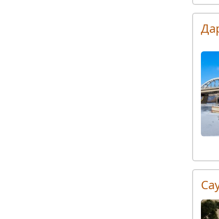
Да
Сау