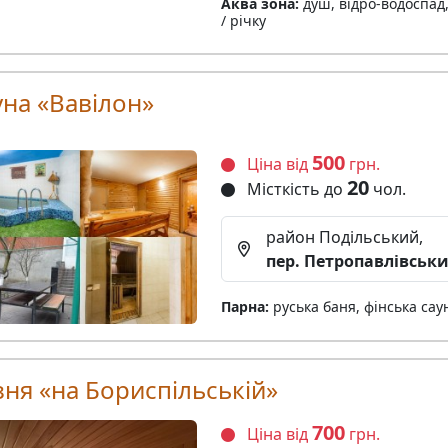
Аква зона:
душ, відро-водоспад,
/ річку
уна «Вавілон»
500
Ціна від
грн.
20
Місткість до
чол.
район Подільський,
пер. Петропавлівськи
Парна:
руська баня, фінська сау
зня «на Бориспільській»
700
Ціна від
грн.