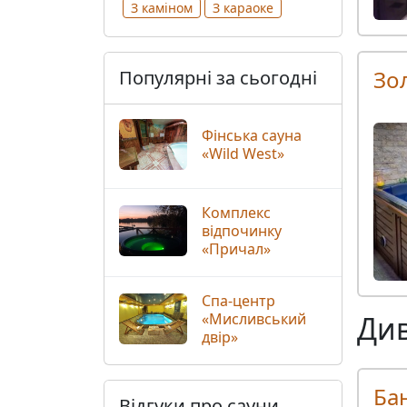
З каміном
З караоке
Зо
Популярні за сьогодні
Фінська сауна
«Wild West»
Комплекс
відпочинку
«Причал»
Спа-центр
«Мисливський
Див
двір»
Ба
Відгуки про сауни