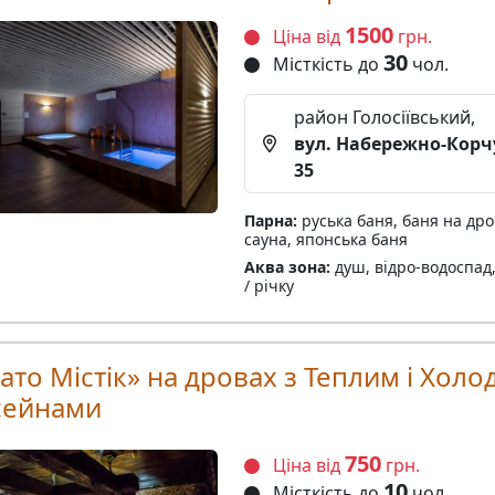
1500
Ціна від
грн.
30
Місткість до
чол.
район Голосіївський,
вул. Набережно-Корч
35
Парна:
руська баня, баня на дро
сауна, японська баня
Аква зона:
душ, відро-водоспад,
/ річку
ато Містік» на дровах з Теплим і Хол
сейнами
750
Ціна від
грн.
10
Місткість до
чол.