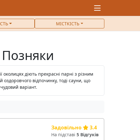
ІСТЬ
МІСТКІСТЬ
о Позняки
ї околицях діють прекрасні парні з різним
й оздоровчого відпочинку, тоді сауни, що
 чудовий варіант.
Задовільно
3.4
На підставі
5 Відгуків