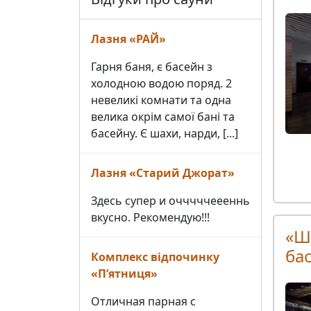
Лазня «РАЙ»
Гарня баня, є басейн з
холодною водою поряд. 2
невеликі комнати та одна
велика окрім самої бані та
басейну. Є шахи, нарди, [...]
Лазня «Старий Джорат»
Здесь супер и очччччеееннь
вкусно. Рекомендую!!!
«Ш
ба
Комплекс відпочинку
«Пʼятниця»
Отличная парная с