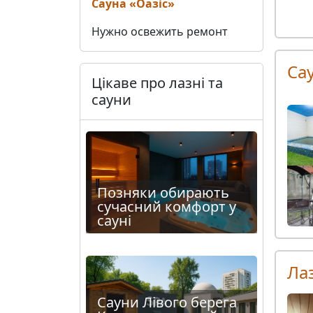
Сауна «Оазіс»
Нужно освежить ремонт
Са
Цікаве про лазні та
сауни
Позняки обирають
сучасний комфорт у
сауні
Ла
Сауни Лівого берега