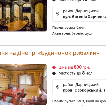
район Дарницький,
вул. Євгенія Харченка
Парна:
руська баня
Аква зона:
басейн, душ
зня на Днепрі «Будиночок рибалки»
800
Ціна від
грн.
8
Місткість до
чол.
район Дарницький,
пров. Осокорський, 1
Парна:
руська баня, баня на дро