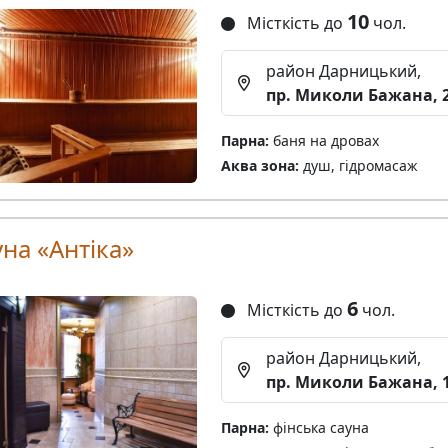
10
Місткість до
чол.
район Дарницький,
пр. Миколи Бажана, 
Парна:
баня на дровах
Аква зона:
душ, гідромасаж
на «Антіка»
6
Місткість до
чол.
район Дарницький,
пр. Миколи Бажана, 
Парна:
фінська сауна