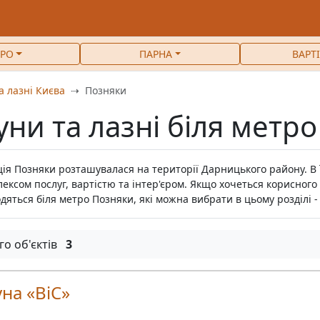
РО
ПАРНА
ВАРТ
а лазні Києва
Позняки
уни та лазні біля метр
ія Позняки розташувалася на території Дарницького району. В ї
ексом послуг, вартістю та інтер'єром. Якщо хочеться корисного 
дяться біля метро Позняки, які можна вибрати в цьому розділі -
го об'єктів
3
на «ВіС»