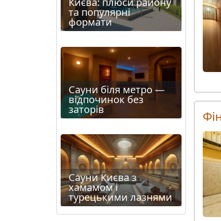
Києва: плюси району
та популярні
формати
Сауни біля метро —
відпочинок без
заторів
Фін
Сауни Києва з
хамамом і
турецькими лазнями