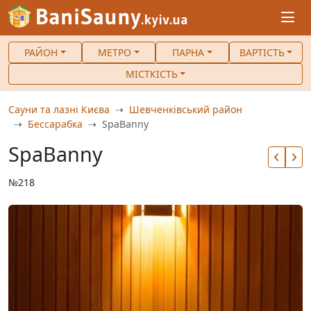
РАЙОН
МЕТРО
ПАРНА
ВАРТІСТЬ
МІСТКІСТЬ
Сауни та лазні Києва
Шевченківський район
Бессарабка
SpaBanny
SpaBanny
№218