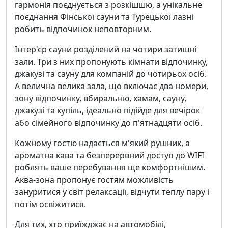
гармонія поєднується з розкішшю, а унікальне
поєднання Фінської сауни та Турецької лазні
робить відпочинок неповторним.
Інтер'єр сауни розділений на чотири затишні
зали. Три з них пропонують кімнати відпочинку,
джакузі та сауну для компаній до чотирьох осіб.
А велична велика зала, що включає два номери,
зону відпочинку, вбиральню, хамам, сауну,
джакузі та купіль, ідеально підійде для вечірок
або сімейного відпочинку до п'ятнадцяти осіб.
Кожному гостю надається м'який рушник, а
ароматна кава та безперервний доступ до WIFI
роблять ваше перебування ще комфортнішим.
Аква-зона пропонує гостям можливість
зануритися у світ релаксації, відчути теплу пару і
потім освіжитися.
Для тих, хто приїжджає на автомобілі,