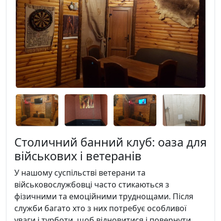
Столичний банний клуб: оаза для
військових і ветеранів
У нашому суспільстві ветерани та
військовослужбовці часто стикаються з
фізичними та емоційними труднощами. Після
служби багато хто з них потребує особливої
уваги і турботи, щоб відновитися і повернути