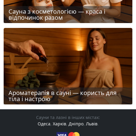
Сауна з косметологією — краса і
відпочинок разом
Ароматерапія в сауні — користь для
тіла і настрою
Сауни та лазні в інших містах:
Одеса
,
Харків
,
Дніпро
,
Львів
.