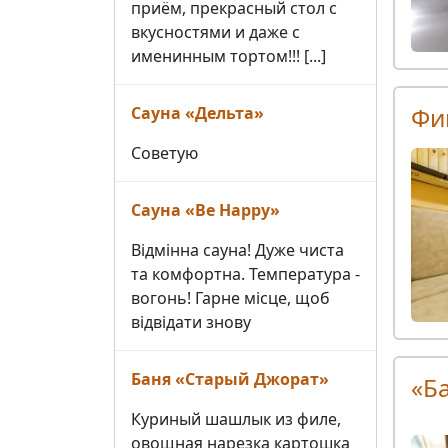
приём, прекрасный стол с
вкусностями и даже с
именинным тортом!!! [...]
Фи
Сауна «Дельта»
Советую
Сауна «Be Happy»
Відмінна сауна! Дуже чиста
та комфортна. Температура -
вогонь! Гарне місце, щоб
відвідати знову
Баня «Старый Джорат»
«Б
Куриный шашлык из филе,
овощная нарезка картошка