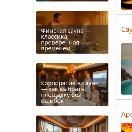
Са
Финская сауна —
классика,
проверенная
временем
Корпоратив в сауне
— как выбрать
площадку без
ошибок
Ар