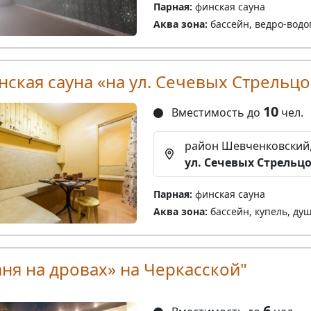
Парная:
финская сауна
Аква зона:
бассейн, ведро-водо
нская сауна «на ул. Сечевых Стрельцо
10
Вместимость до
чел.
район Шевченковский
ул. Сечевых Стрельцо
Парная:
финская сауна
Аква зона:
бассейн, купель, ду
аня на дровах» на Черкасской"
6