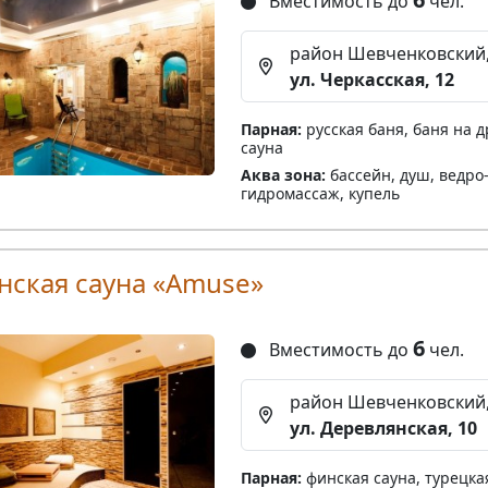
Вместимость до
чел.
район Шевченковский
ул. Черкасская, 12
Парная:
русская баня, баня на д
сауна
Аква зона:
бассейн, душ, ведро
гидромассаж, купель
нская сауна «Amuse»
6
Вместимость до
чел.
район Шевченковский
ул. Деревлянская, 10
Парная:
финская сауна, турецка