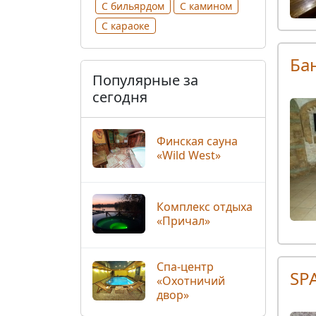
С бильярдом
С камином
С караоке
Ба
Популярные за
сегодня
Финская сауна
«Wild West»
Комплекс отдыха
«Причал»
Спа-центр
SP
«Охотничий
двор»