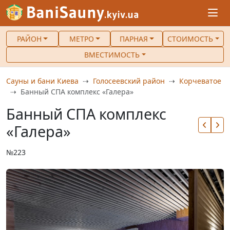
РАЙОН
МЕТРО
ПАРНАЯ
СТОИМОСТЬ
ВМЕСТИМОСТЬ
Сауны и бани Киева
Голосеевский район
Корчеватое
Банный СПА комплекс «Галера»
Банный СПА комплекс
«Галера»
№223