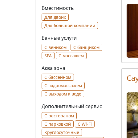
Вместимость
Для двоих
Для большой компании
Банные услуги
С веником
С банщиком
SPA
С массажем
Аква зона
Са
С бассейном
С гидромассажем
С выходом к воде
Дополнительный сервис
С рестораном
С парковкой
С Wi-Fi
Круглосуточные