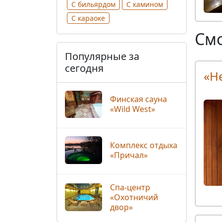
С бильярдом
С камином
С караоке
Смо
Популярные за
сегодня
«Н
Финская сауна
«Wild West»
Комплекс отдыха
«Причал»
Спа-центр
«Охотничий
двор»