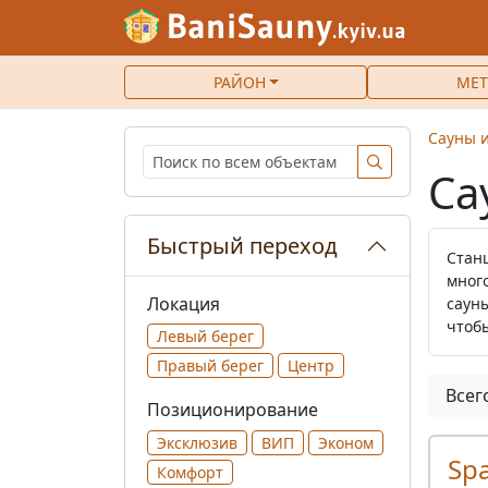
РАЙОН
МЕТ
Сауны и
Са
Быстрый переход
Стан
много
Локация
саун
чтоб
Левый берег
Правый берег
Центр
Всег
Позиционирование
Эксклюзив
ВИП
Эконом
Sp
Комфорт