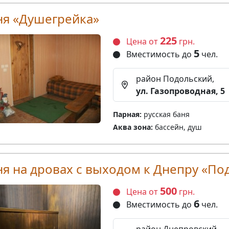
ня «Душегрейка»
225
Цена от
грн.
5
Вместимость до
чел.
район Подольский,
ул. Газопроводная, 5
Парная:
русская баня
Аква зона:
бассейн, душ
ня на дровах с выходом к Днепру «По
500
Цена от
грн.
6
Вместимость до
чел.