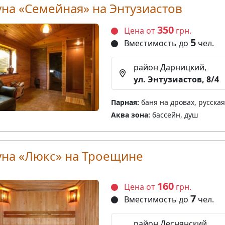
уна «Семейная» на Энтузиастов
350
Цена от
грн.
5
Вместимость до
чел.
район Дарницкий,
ул. Энтузиастов, 8/4
Парная:
баня на дровах, русская
Аква зона:
бассейн, душ
уна «Люкс» на Троещине
160
Цена от
грн.
7
Вместимость до
чел.
район Деснянский,