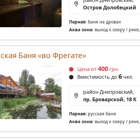
район Днепровский,
Остров Долобецкий
Парная:
баня на дровах
Аква зона:
выход к озеру / реке
сская Баня «во Фрегате»
400
Цена от
грн.
6
Вместимость до
чел.
район Днепровский,
пр. Броварской, 18 К
Парная:
русская баня
Аква зона:
выход к озеру / реке