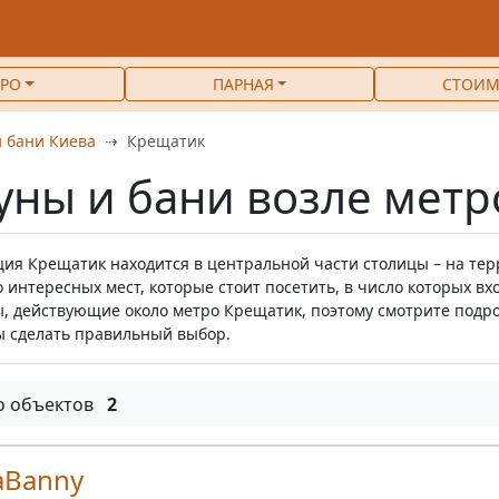
РО
ПАРНАЯ
СТОИМ
 бани Киева
Крещатик
уны и бани возле мет
ция Крещатик находится в центральной части столицы – на тер
 интересных мест, которые стоит посетить, в число которых вх
ы, действующие около метро Крещатик, поэтому смотрите под
ы сделать правильный выбор.
о объектов
2
aBanny