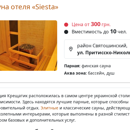
на отеля «Siesta»
300
Цена от
грн.
10
Вместимость до
чел.
район Святошинский,
ул. Притисско-Николь
Парная:
финская сауна
Аква зона:
бассейн, душ
ция Крещатик расположилась в самом центре украинской столи
висимости. Здесь находятся лучшие парные, которые способны
ровительный отдых.
Элитные
и классические сауны, действующ
колепными интерьерами, которые выполнены в разной стилис
ром базовых и дополнительных услуг.