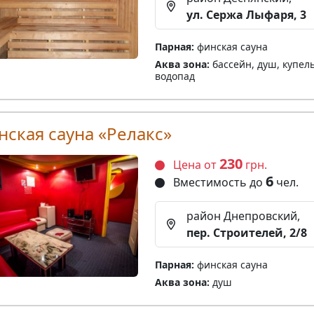
ул. Сержа Лыфаря, 3
Парная:
финская сауна
Аква зона:
бассейн, душ, купель
водопад
нская сауна «Релакс»
230
Цена от
грн.
6
Вместимость до
чел.
район Днепровский,
пер. Строителей, 2/8
Парная:
финская сауна
Аква зона:
душ