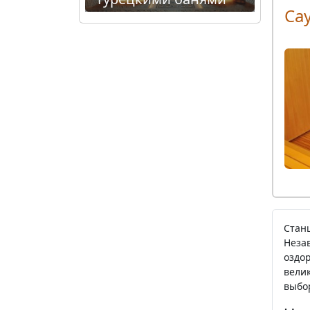
Сау
Стан
Неза
оздо
вели
выбо