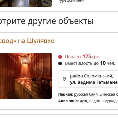
турецкая баня
трите другие объекты
евод» на Шулявке
175
Цена от
грн.
10
Вместимость до
чел.
район Соломенский,
ул. Вадима Гетьмана,
Парная:
русская баня, финская 
Аква зона:
душ, ведро-водопад