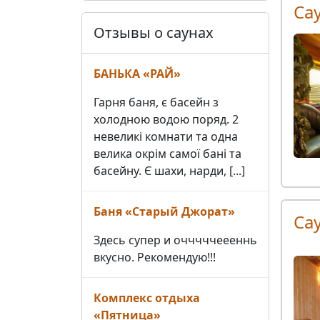
Са
Отзывы о саунах
БАНЬКА «РАЙ»
Гарня баня, є басейн з
холодною водою поряд. 2
невеликі комнати та одна
велика окрім самої бані та
басейну. Є шахи, нарди, [...]
Баня «Старый Джорат»
Са
Здесь супер и очччччеееннь
вкусно. Рекомендую!!!
Комплекс отдыха
«Пятница»