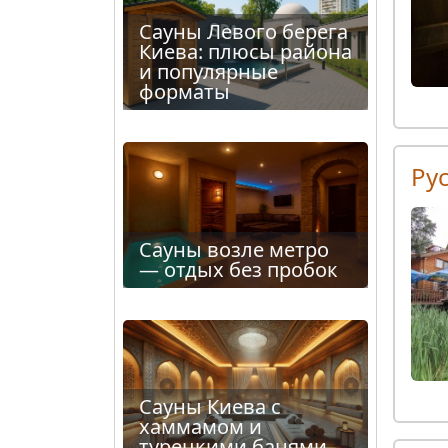
Сауны Левого берега
Киева: плюсы района
и популярные
форматы
Ру
Сауны возле метро
— отдых без пробок
Сауны Киева с
хаммамом и
турецкими банями