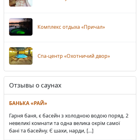
Комплекс отдыха «Причал»
Спа-центр «Охотничий двор»
Отзывы о саунах
БАНЬКА «РАЙ»
Гарня баня, є басейн з холодною водою поряд. 2
невеликі комнати та одна велика окрім самої
бані та басейну. Є шахи, нарди, [...]