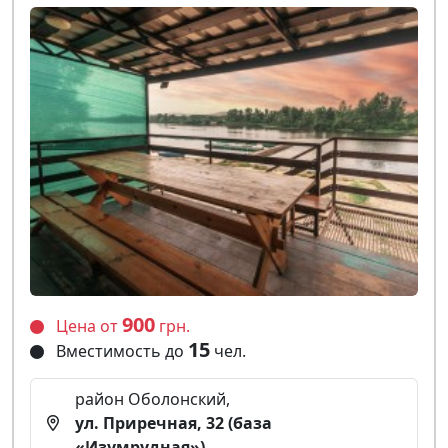
900
Цена от
грн.
15
Вместимость до
чел.
район Оболонский,
ул. Приречная, 32 (база
«Изумрудная»)