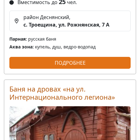
25
Вместимость до
чел.
район Деснянский,
с. Троещина, ул. Рожнянская, 7 A
Парная:
русская баня
Аква зона:
купель, душ, ведро-водопад
ПОДРОБНЕЕ
Баня на дровах «на ул.
Интернационального легиона»