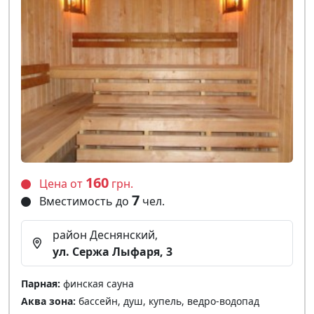
160
Цена от
грн.
7
Вместимость до
чел.
район Деснянский,
ул. Сержа Лыфаря, 3
Парная:
финская сауна
Аква зона:
бассейн, душ, купель, ведро-водопад