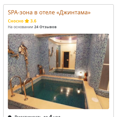
SPA-зона в отеле «Джинтама»
Сносно
3.6
На основании
24 Отзывов
4
Вместимость до
чел.