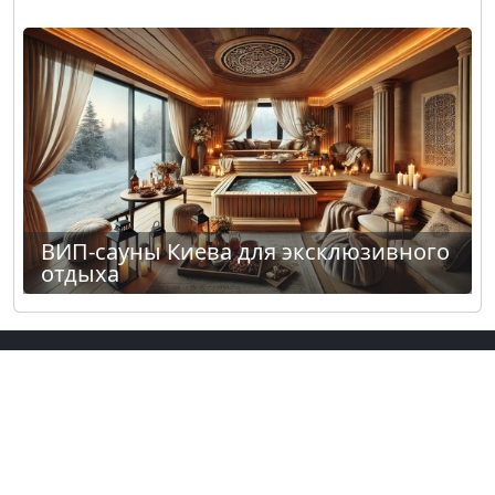
ВИП-сауны Киева для эксклюзивного
отдыха
Сауны и бани в других городах:
Одесса
,
Харьков
,
Днепр
,
Львов
.
Условия использования
|
Политика конфиденциальности
|
Тарифы