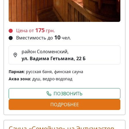
175
Цена от
грн.
10
Вместимость до
чел.
район Соломенский,
ул. Вадима Гетьмана, 22 Б
Парная:
русская баня, финская сауна
Аква зона:
душ, ведро-водопад
ПОЗВОНИТЬ
ПОДРОБНЕЕ
Сауна «Семейная» на Энтузиастов