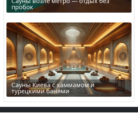
Сауны возле метро — отдых без
пробок
Сауны Киева с хаммамом и
турецкими банями
Сауны и бани в других городах:
Одесса
,
Харьков
,
Днепр
,
Львов
.