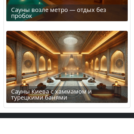
Сауны возле метро — отдых без
пробок
Сауны Киева с хаммамом и
турецкими банями
Сауны и бани в других городах:
Одесса
,
Харьков
,
Днепр
,
Львов
.