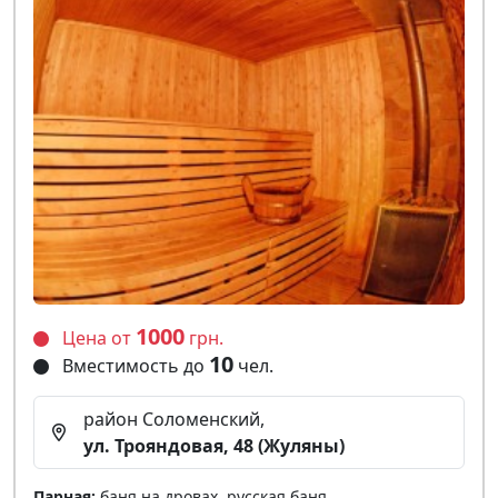
1000
Цена от
грн.
10
Вместимость до
чел.
район Соломенский,
ул. Трояндовая, 48 (Жуляны)
Парная:
баня на дровах, русская баня