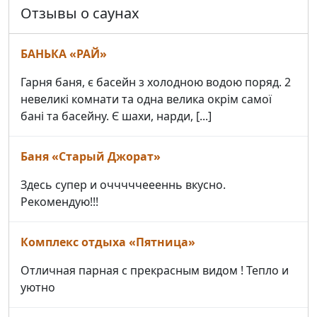
Отзывы о саунах
БАНЬКА «РАЙ»
Гарня баня, є басейн з холодною водою поряд. 2
невеликі комнати та одна велика окрім самої
бані та басейну. Є шахи, нарди, [...]
Баня «Старый Джорат»
Здесь супер и очччччеееннь вкусно.
Рекомендую!!!
Комплекс отдыха «Пятница»
Отличная парная с прекрасным видом ! Тепло и
уютно