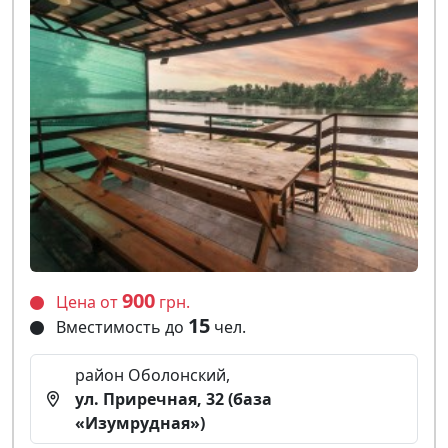
900
Цена от
грн.
15
Вместимость до
чел.
район Оболонский,
ул. Приречная, 32 (база
«Изумрудная»)