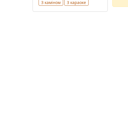
З каміном
З караоке