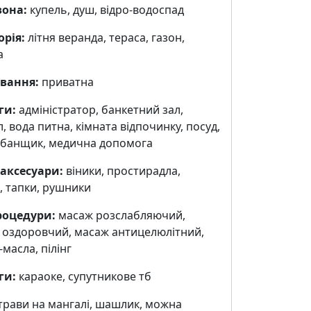
зона:
купель, душ, відро-водоспад
орія:
літня веранда, тераса, газон,
а
вання:
приватна
ги:
адміністратор, банкетний зал,
, вода питна, кімната відпочинку, посуд,
, банщик, медична допомога
 аксесуари:
віники, простирадла,
, тапки, рушники
роцедури:
масаж розслабляючий,
 оздоровчий, масаж антицелюлітний,
масла, пілінг
ги:
караоке, cупутникове тб
трави на мангалі, шашлик, можна