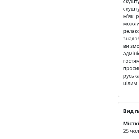
скушту
скушту
м'які 
можли
релак
знадо
ви зм
адміні
гостям
просим
руська
цілим
Вид п
Місткі
25 чол