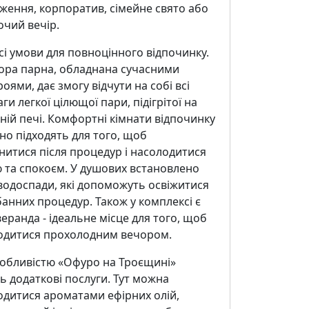
ження, корпоратив, сімейне свято або
чий вечір.
всі умови для повноцінного відпочинку.
ора парна, обладнана сучасними
оями, дає змогу відчути на собі всі
ги легкої цілющої пари, підігрітої на
ній печі. Комфортні кімнати відпочинку
но підходять для того, щоб
нитися після процедур і насолодитися
 та спокоєм. У душових встановлено
водоспади, які допоможуть освіжитися
банних процедур. Також у комплексі є
веранда - ідеальне місце для того, щоб
одитися прохолодним вечором.
собливістю «Офуро на Троєщині»
ь додаткові послуги. Тут можна
одитися ароматами ефірних олій,