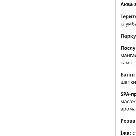
Аква 
Терит
клумб
Парку
Послу
мангал
камін
Банні
шапки
SPA-п
масаж
арома-
Розва
Їжа:
с