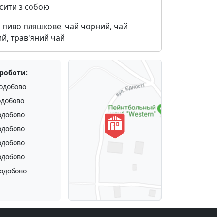
сити з собою
:
пиво пляшкове, чай чорний, чай
й, трав'яний чай
 роботи:
одобово
одобово
одобово
одобово
одобово
одобово
одобово