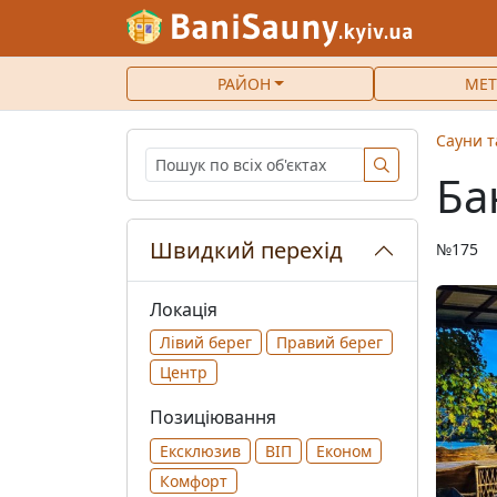
РАЙОН
МЕТ
Сауни т
Ба
Швидкий перехід
№175
Локація
Лівий берег
Правий берег
Центр
Позиціювання
Ексклюзив
ВІП
Економ
Комфорт