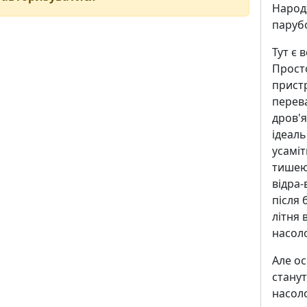
Народ
парубо
Тут є 
Прост
пристр
перева
дров'я
ідеаль
усаміт
тишею
відра-
після 
літня 
насол
Але о
станут
насол