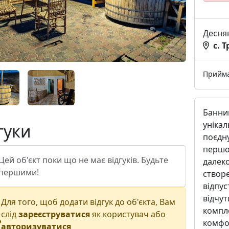
Десня
с. 
Прийм
Банни
унікал
гуки
поєдн
першо
Цей об'єкт поки що не має відгуків. Будьте
далеко
першими!
створе
відпус
відчут
Для того, щоб додати відгук до об'єкта, Вам
компле
слід
зареєструватися
як користувач або
комфо
авторизуватися