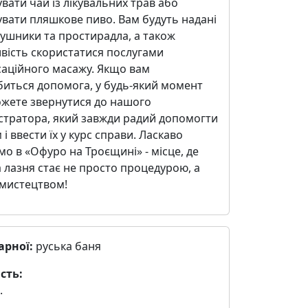
вати чай із лікувальних трав або
вати пляшкове пиво. Вам будуть надані
рушники та простирадла, а також
вість скористатися послугами
саційного масажу. Якщо вам
биться допомога, у будь-який момент
ожете звернутися до нашого
стратора, який завжди радий допомогти
 і ввести їх у курс справи. Ласкаво
о в «Офуро на Троєщині» - місце, де
 лазня стає не просто процедурою, а
 мистецтвом!
арної:
руська баня
сть:
.