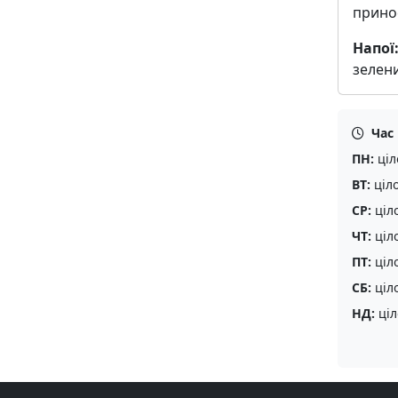
прино
Напої
зелени
Час
ПН:
ціл
ВТ:
ціл
СР:
ціл
ЧТ:
ціл
ПТ:
ціл
СБ:
ціл
НД:
ціл