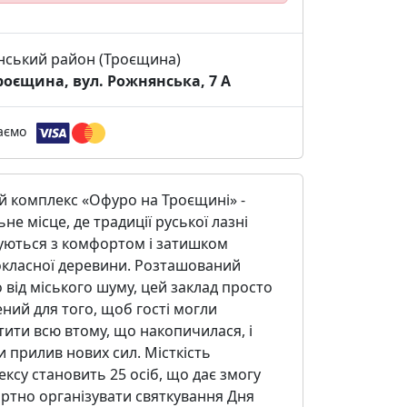
нський район (Троєщина)
Троєщина, вул. Рожнянська, 7 A
аємо
й комплекс «Офуро на Троєщині» -
ьне місце, де традиції руської лазні
уються з комфортом і затишком
класної деревини. Розташований
 від міського шуму, цей заклад просто
ний для того, щоб гості могли
тити всю втому, що накопичилася, і
и прилив нових сил. Місткість
ксу становить 25 осіб, що дає змогу
ртно організувати святкування Дня