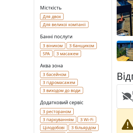
Місткість
Для двох
Для великої компанії
Банні послуги
З віником
З банщиком
SPA
З масажем
Аква зона
Від
З басейном
З гідромасажем
З виходом до води
Додатковий сервіс
З рестораном
З паркуванням
З Wi-Fi
Цілодобові
З більярдом