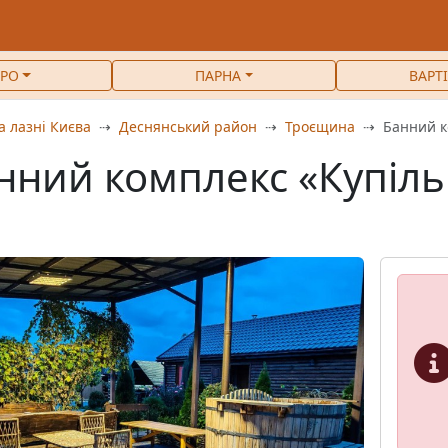
РО
ПАРНА
ВАРТ
а лазні Києва
Деснянський район
Троєщина
Банний к
нний комплекс «Купіль