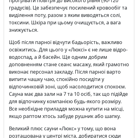
прогрівати повітря до високого рівня (90-120
градусів). Це забезпечує посилений кровообіг та
виділення поту, разом з яким виводяться солі,
токсини. Шкіра при цьому очищується, а вага
знижується.
Щоб після парної відчути бадьорість, важливо
освіжитись. Для цього у «Люксі» є не лише відро-
водоспад, а й басейн. Ще одним добрим
доповненням стане сеанс масажу, який грамотно
виконає персонал закладу. Після парної варто
випити чашку чаю, спокійно посидіти у
відпочинковій зоні, щоб насолодитися спокоєм.
Сауна має два зали на 7 та 10 осіб, так що підійде
для відпочинку компанією будь-якого розміру.
Все необхідне приладдя можна купити на місці,
якщо раптом хтось забуде рушник або шапку.
Великий плюс сауни «Люкс» у тому, що вона
розташована у центрі міста, добиратися сюди