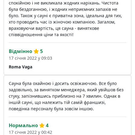
спокійною і не викликала жодних нарікань. Чистота
була бездоганною, і жодних неприємних запахів не
було. Також у сауні є приватна зона, ідеальна для тих,
хто проводить час із жіночою компанією. Загалом,
враховуючи вартість, ця сауна - виняткове
співвідношення ціни та якості!
Відмінно
5
17 січня 2022 у 09:03
Roma Vaga
Сауна була охайною і досить освіжаючою. Все було
задовільно, за винятком менеджера, який увійшов без
стуку, запізнившись приблизно на 7 хвилин. Однак в
іншій сауні, що належить тій самій франшизі,
поведінка персоналу була зовсім іншою.
Нормально
4
17 січня 2022 у 00:42