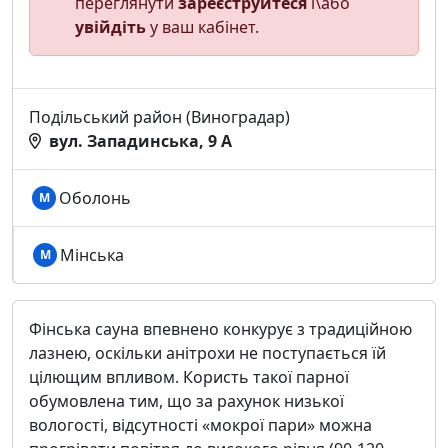
переглянути
зареєструйтеся
і\або
увійдіть
у ваш кабінет.
Подільський район (Виноградар)
вул. Западинська, 9 А
Оболонь
М
Мінська
М
Фінська сауна впевнено конкурує з традиційною
лазнею, оскільки анітрохи не поступається їй
цілющим впливом. Користь такої парної
обумовлена тим, що за рахунок низької
вологості, відсутності «мокрої пари» можна