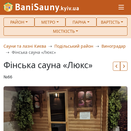
РАЙОН
МЕТРО
ПАРНА
ВАРТІСТЬ
МІСТКІСТЬ
Сауни та лазні Києва
Подільський район
Виноградар
Фінська сауна «Люкс»
Фінська сауна «Люкс»
№66