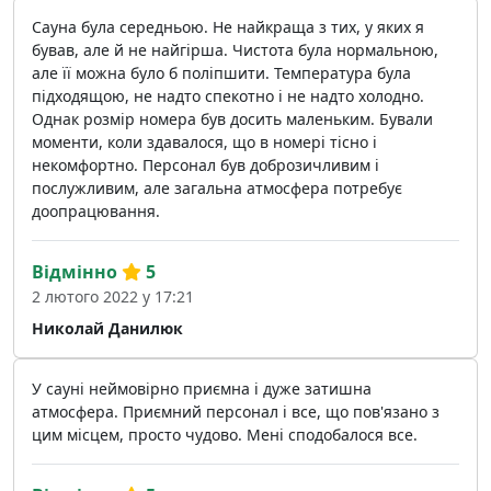
Сауна була середньою. Не найкраща з тих, у яких я
бував, але й не найгірша. Чистота була нормальною,
але її можна було б поліпшити. Температура була
підходящою, не надто спекотно і не надто холодно.
Однак розмір номера був досить маленьким. Бували
моменти, коли здавалося, що в номері тісно і
некомфортно. Персонал був доброзичливим і
послужливим, але загальна атмосфера потребує
доопрацювання.
Відмінно
5
2 лютого 2022 у 17:21
Николай Данилюк
У сауні неймовірно приємна і дуже затишна
атмосфера. Приємний персонал і все, що пов'язано з
цим місцем, просто чудово. Мені сподобалося все.