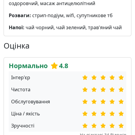
оздоровчий, масаж антицелюлітний
Розваги:
стрип-подіум, wifi, cупутникове тб
Напої:
чай чорний, чай зелений, трав'яний чай
Оцінка
Нормально
4.8
Інтер'єр
Чистота
Обслуговування
Ціна / якість
Зручності
На підставі
34
Відгуків