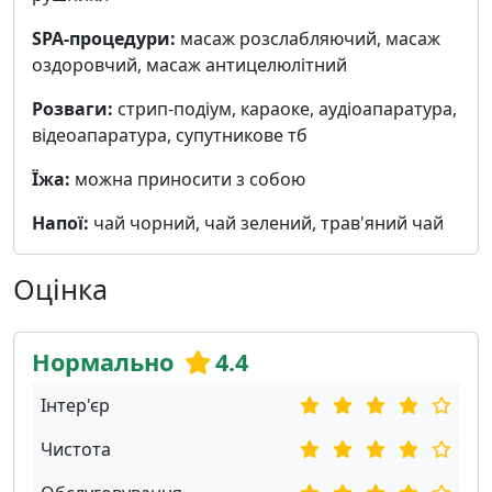
SPA-процедури:
масаж розслабляючий, масаж
оздоровчий, масаж антицелюлітний
Розваги:
стрип-подіум, караоке, аудіоапаратура,
відеоапаратура, cупутникове тб
Їжа:
можна приносити з собою
Напої:
чай чорний, чай зелений, трав'яний чай
Оцінка
Нормально
4.4
Інтер'єр
Чистота