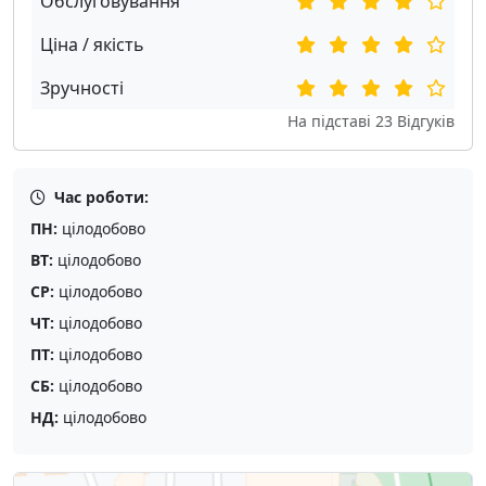
Обслуговування
Ціна / якість
Зручності
На підставі
23
Відгуків
Час роботи:
ПН:
цілодобово
ВТ:
цілодобово
СР:
цілодобово
ЧТ:
цілодобово
ПТ:
цілодобово
СБ:
цілодобово
НД:
цілодобово