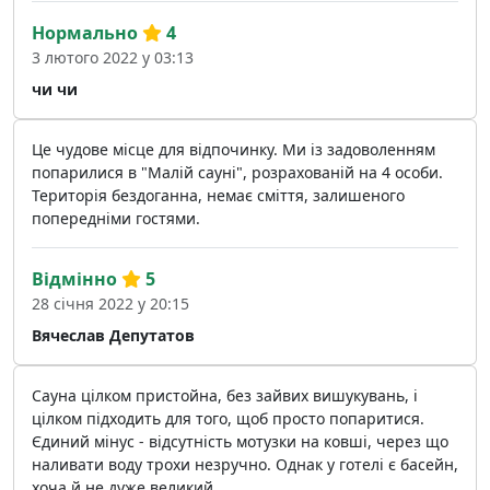
Нормально
4
3 лютого 2022 у 03:13
чи чи
Це чудове місце для відпочинку. Ми із задоволенням
попарилися в "Малій сауні", розрахованій на 4 особи.
Територія бездоганна, немає сміття, залишеного
попередніми гостями.
Відмінно
5
28 січня 2022 у 20:15
Вячеслав Депутатов
Сауна цілком пристойна, без зайвих вишукувань, і
цілком підходить для того, щоб просто попаритися.
Єдиний мінус - відсутність мотузки на ковші, через що
наливати воду трохи незручно. Однак у готелі є басейн,
хоча й не дуже великий.