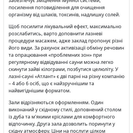
забезпечує зміцнення імунної системи,
посилення потовиділення для очищення
організму від шлаків, токсинів, надлишку солей.
Щоб посилити лікувальний ефект, максимально
розслабитись, варто доповнити лазневі
процедури масажем, адже заклад пропонує різні
його види. За рахунок активізації обміну речовин
та опрацювання «проблемних зон» при
регулярному відвідуванні сауни можна легко
скинути зайві кілограми, позбутися целюліту. У
лазні-сауні «Атлант» є дві парні на різну компанію
– 4 або 6 осіб, що є найзручнішим та
найвигіднішим форматом.
Зали відрізняються оформленням. Один
виконаний у східному стилі, доповнений столом
із дуба та м'якими кріслами для комфортного
відпочинку. Друга зала дозволить поринути у
східну атмосферу. Ціни на послуги цілком