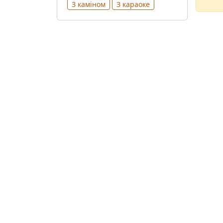
З каміном
З караоке