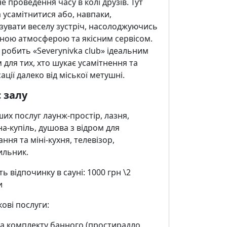
е проведення часу в колі друзів. Тут
усамітнитися або, навпаки,
зувати веселу зустріч, насолоджуючись
ною атмосферою та якісним сервісом.
 робить «Severynivka club» ідеальним
 для тих, хто шукає усамітнення та
ації далеко від міської метушні.
 залу
их послуг лаунж-простір, лазня,
а-купіль, душова з відром для
ння та міні-кухня, телевізор,
ильник.
ть відпочинку в сауні: 1000 грн \2
и
ові послуги:
а комплекту банного (простирадло,