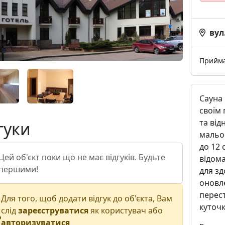
вул
Прийм
Сауна 
своїм 
та від
гуки
мальо
до 12 
Цей об'єкт поки що не має відгуків. Будьте
відом
першими!
для зд
оновл
перест
Для того, щоб додати відгук до об'єкта, Вам
куточк
слід
зареєструватися
як користувач або
авторизуватися