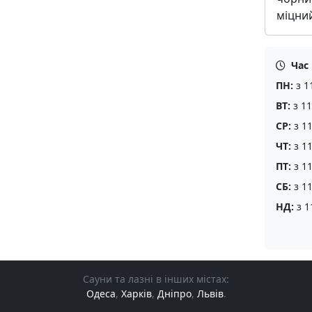
міцни
Час
ПН:
з 1
ВТ:
з 11
СР:
з 11
ЧТ:
з 11
ПТ:
з 11
СБ:
з 11
НД:
з 1
Сауни та лазні в інших містах:
Одеса
,
Харків
,
Дніпро
,
Львів
.