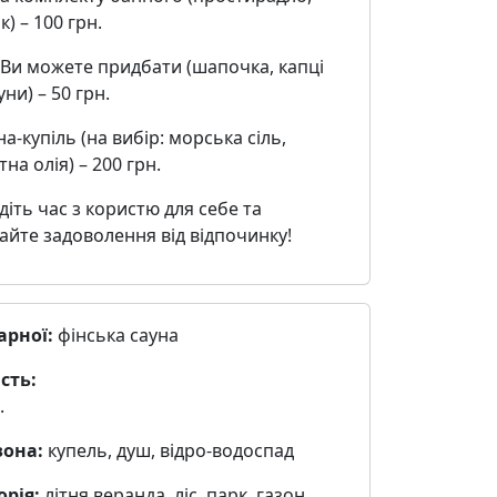
) – 100 грн.
Ви можете придбати (шапочка, капці
уни) – 50 грн.
а-купіль (на вибір: морська сіль,
на олія) – 200 грн.
іть час з користю для себе та
йте задоволення від відпочинку!
арної:
фінська сауна
сть:
.
зона:
купель, душ, відро-водоспад
орія:
літня веранда, ліс, парк, газон,