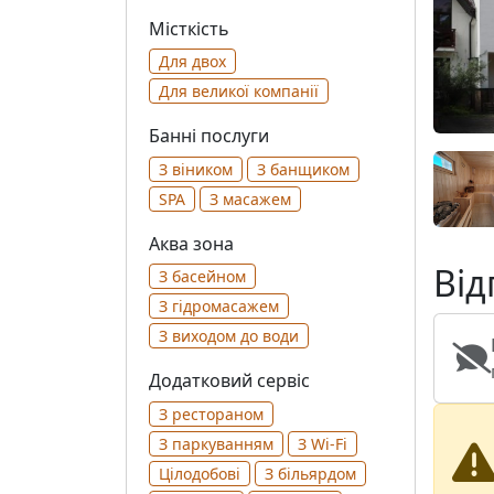
Місткість
Для двох
Для великої компанії
Банні послуги
З віником
З банщиком
SPA
З масажем
Аква зона
Від
З басейном
З гідромасажем
З виходом до води
Додатковий сервіс
З рестораном
З паркуванням
З Wi-Fi
Цілодобові
З більярдом