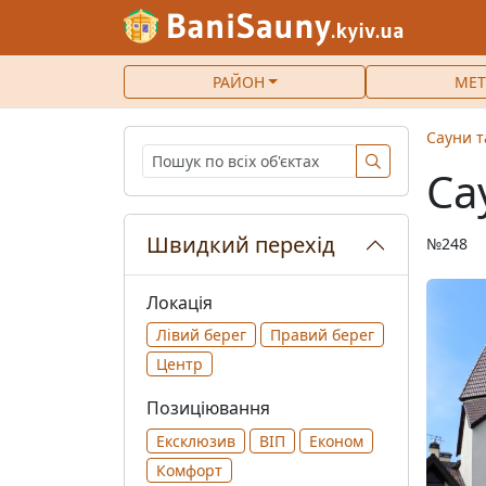
РАЙОН
МЕТ
Сауни т
Са
Швидкий перехід
№248
Локація
Лівий берег
Правий берег
Центр
Позиціювання
Ексклюзив
ВІП
Економ
Комфорт