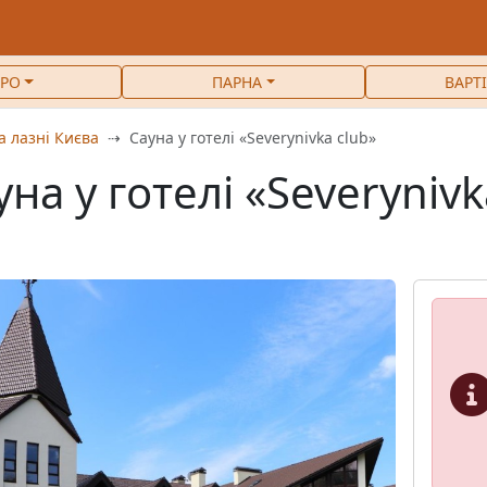
РО
ПАРНА
ВАРТ
а лазні Києва
Сауна у готелі «Severynivka club»
уна у готелі «Severynivk