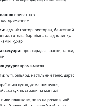
вання:
приватна з
спостереженням
ги:
адміністратор, ресторан, банкетний
ангал, готель, бар, кімната відпочинку,
 камін, кухар
 аксесуари:
простирадла, шапки, тапки,
ки
роцедури:
арома-масла
ги:
wifi, більярд, настільний теніс, дартс
країнська кухня, домашня кухня,
йська кухня, страви на мангалі
:
пиво пляшкове, пиво на розлив, чай
, чай зелений, трав'яний чай, кава,