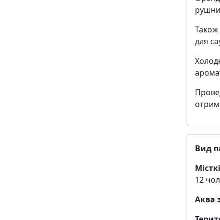
рушник
Також 
для са
Холодн
аромат
Провед
отрима
Вид п
Місткі
12 чол
Аква 
Терит