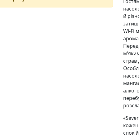
Гостя
насоло
й різ
затишн
Wi-Fi 
аромат
Передб
м'яки
страв 
Особли
насоло
мангал
алког
перебу
розсл
«Sever
кожен 
спокій