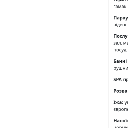
гамак
Парку
відео
Послу
зал, м
посуд,
Банні
рушни
SPA-п
Розва
Їжа:
у
європе
Напої
чорний