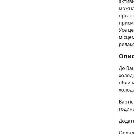
активн
можна 
органі
приєм
Усе це
місцем
релакс
Опис
До Ваш
холодн
облива
холод
Вартіс
годин
Додатк
Оренд