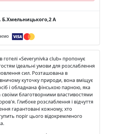
. Б.Хмельницького,2 А
аємо
в готелі «Severynivka club» пропонує
гостям ідеальні умови для розслаблення
новлення сил. Розташована в
вничому куточку природи, вона вміщує
осіб і обладнана фінською парною, яка
а своїми благотворними властивостями
оров'я. Глибоке розслаблення і відчуття
ення гарантовані кожному, хто
упить поріг цього відокремленого
а.