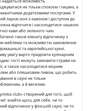
м надається можливість
джуватися не тільки спокоєм і тишею, а
номанітними додатковими послугами. У
ій лаунж-зоні з каміном і доступом до
можна відпочити і насолодитися чашкою
ної кави або зеленого чаю.
ачено також кімнату відпочинку з
ми меблями та можливістю замовлення
домашньої та європейської кухні.
ву увагу варто приділити кулінарним
дам: гості можуть замовити страви на
і, а також насолодитися міцним
олем або пляшковим пивом, що робить
вання в сауні не тільки
аблюючим, а й веселим.
ynivka club» створений для того, щоб
міг знайти щось для себе, чи то
ний відпочинок у фінській сауні, чи то