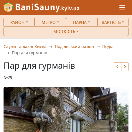
РАЙОН
МЕТРО
ПАРНА
ВАРТІСТЬ
МІСТКІСТЬ
Сауни та лазні Києва
Подільський район
Поділ
Пар для гурманів
Пар для гурманів
№29