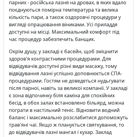
парних - російська лазня на дровах, в яких вдало
поєднуються помірна температура та велика
кількість пари, а також оздоровчі процедури у
вигляді опрацювання віниками. Усі приладдя
доступні на місці. Максимальний комфорт під
час процедур забезпечить банщик.
Окрім душу, у закладі є басейн, щоб зміцнити
здоров'я контрастними процедурами. Для
відвідувачів доступні різні види масажу, тому
відвідування лазні успішно доповнюється СПА-
процедурами. Гостям не доведеться нудьгувати
після парної, навіть за великої компанії. У закладі
є зона відпочинку біля каміна для спокійних
бесід, в обох залах встановлено більярд, можна
пограти в настільний теніс. Відновити водний
баланс і максимально розслабитися допоможуть
трав'яні чаї. Якщо ж планується святкування, то
до відвідувачів лазні мангал і кухар. Заклад