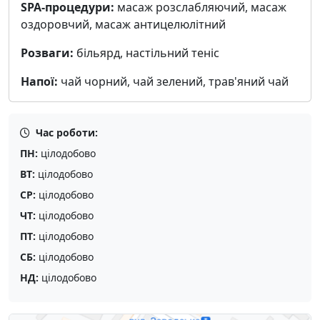
SPA-процедури:
масаж розслабляючий, масаж
оздоровчий, масаж антицелюлітний
Розваги:
більярд, настільний теніс
Напої:
чай чорний, чай зелений, трав'яний чай
Час роботи:
ПН:
цілодобово
ВТ:
цілодобово
СР:
цілодобово
ЧТ:
цілодобово
ПТ:
цілодобово
СБ:
цілодобово
НД:
цілодобово