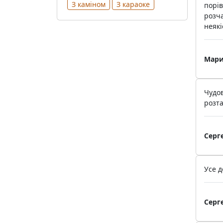
З каміном
З караоке
порів
розч
неякі
Мари
Чудов
розта
Серг
Усе д
Серг