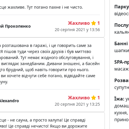
Парку
сце жахливе. Тут погано пахне і не чисто.
відео
Жахливо
1
Послу
ей Прокопенко
20 серпня 2021 у 13:56
калья
Банні
 розташована в гаражі, і це говорить саме за
шапки,
 Я пішов туди через своїх друзів і був миттєво
рований. Тут немає жодного обслуговування, і
SPA-п
 виглядає занедбаним. Дивани зношені, а басейн
масаж 
то брудний, щоб навіть говорити про нього.
ви хочете відчути себе погано, відвідайте саме
Розва
уну.
cупутн
Жахливо
1
Їжа:
ук
Alexandro
20 серпня 2021 у 13:25
домашн
кухня,
прино
сце - не сауна, а просто халупа! Це справді
во! Це справді нечисто! Якщо ви дорожите