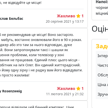
Напої
, не відвідуйте це місце!
чорний
міцни
Жахливо
1
іслав Бельбас
20 серпня 2021 у 13:17
Оці
 б не рекомендував це місце! Воно застаріло.
 мабуть, востаннє оновлювали його в 90-х роках.
Зад
жер або хто там за нього відповідає, дуже
й. Вони запропонували таксі і шашки як
ення проблеми, коли телевізор у зоні
Інтер
вання не працював. Єдиний плюс цього місця -
Чист
обітник на ім'я Олег. Він єдиний життєрадісний.
 йому одну зірку і не раджу вам його відвідувати.
Обсл
а просто жахлива!
Ціна 
Жахливо
1
iy Rosenzweig
Зручн
11 лютого 2021 у 21:32
ерше відвідали цей банний комплекс. Ціни,