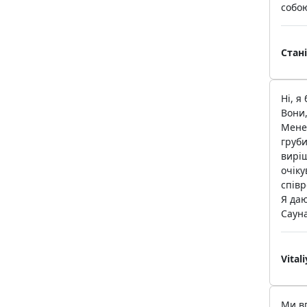
собою
Стан
Ні, я
Вони,
Менед
груби
виріш
очіку
співр
Я даю
Саун
Vital
Ми вп