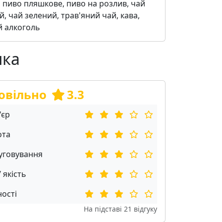
:
пиво пляшкове, пиво на розлив, чай
, чай зелений, трав'яний чай, кава,
й алкоголь
нка
овільно
3.3
'єр
ота
уговування
/ якість
ості
На підставі
21
відгуку