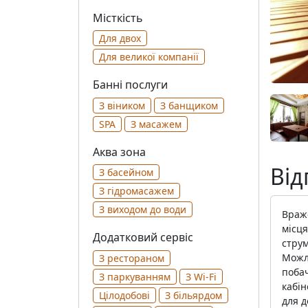
Місткість
Для двох
Для великої компанії
Банні послуги
З віником
З банщиком
SPA
З масажем
Аква зона
Від
З басейном
З гідромасажем
З виходом до води
Враж
місця
Додатковий сервіс
струм
Можли
З рестораном
поба
З паркуванням
З Wi-Fi
кабін
Цілодобові
З більярдом
для д