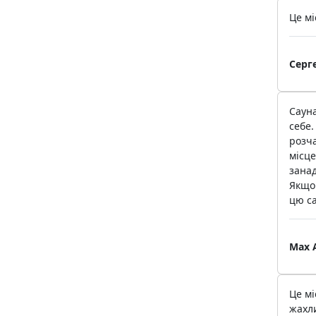
Це мі
Серг
Сауна
себе.
розча
місце
занад
Якщо 
цю са
Max 
Це мі
жахли