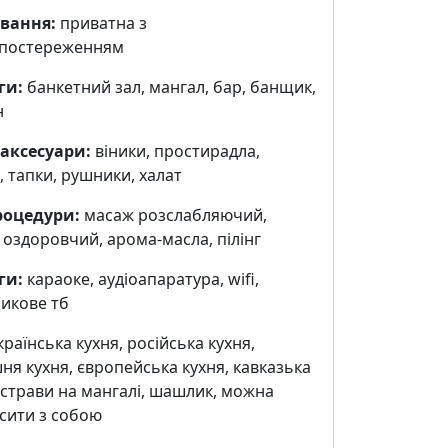
вання:
приватна з
спостереженням
ги:
банкетний зал, мангал, бар, банщик,
н
 аксесуари:
віники, простирадла,
 тапки, рушники, халат
роцедури:
масаж розслабляючий,
оздоровчий, арома-масла, пілінг
ги:
караоке, аудіоапаратура, wifi,
икове тб
раїнська кухня, російська кухня,
я кухня, європейська кухня, кавказька
 страви на мангалі, шашлик, можна
сити з собою