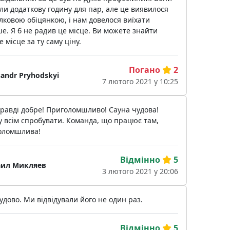
ли додаткову годину для пар, але це виявилося
ковою обіцянкою, і нам довелося виїхати
е. Я б не радив це місце. Ви можете знайти
 місце за ту саму ціну.
Погано
2
sandr Pryhodskyi
7 лютого 2021 у 10:25
равді добре! Приголомшливо! Сауна чудова!
 всім спробувати. Команда, що працює там,
оломшлива!
Відмінно
5
ил Микляев
3 лютого 2021 у 20:06
удово. Ми відвідували його не один раз.
Відмінно
5