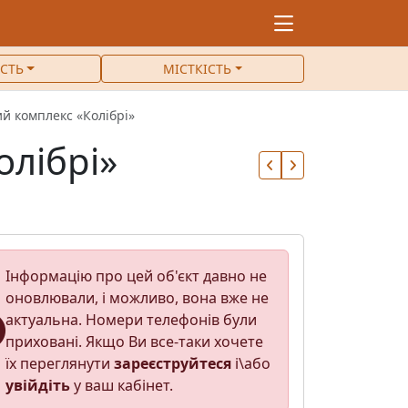
ІСТЬ
МІСТКІСТЬ
й комплекс «Колібрі»
лібрі»
Інформацію про цей об'єкт давно не
оновлювали, і можливо, вона вже не
актуальна. Номери телефонів були
приховані. Якщо Ви все-таки хочете
їх переглянути
зареєструйтеся
і\або
увійдіть
у ваш кабінет.