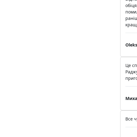
обіця
помил
раніш
краще
Olek
Це сп
Раджу
приг
Миха
Все ч