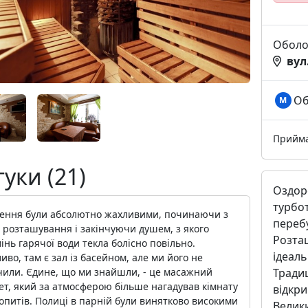
Оболо
вул
Об
М
Прийм
гуки (21)
Оздоро
турбот
ення були абсолютно жахливими, починаючи з
перебу
 розташування і закінчуючи душем, з якого
Розта
інь гарячої води текла болісно повільно.
ідеаль
во, там є зал із басейном, але ми його не
Традиц
чили. Єдине, що ми знайшли, - це масажний
ет, який за атмосферою більше нагадував кімнату
відкри
опитів. Полиці в парній були винятково високими
Велик