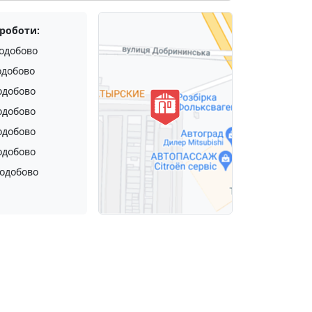
 роботи:
одобово
одобово
одобово
одобово
одобово
одобово
одобово