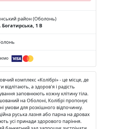
нський район (Оболонь)
. Богатирська, 1 В
олонь
аємо
вчий комплекс «Колібрі» - це місце, де
и відлітають, а здоров'я і радість
вання заповнюють кожну клітину тіла.
шований на Оболоні, Колібрі пропонує
ні умови для розкішного відпочинку.
ійна руська лазня або парна на дровах
ють усі принади здорового паріння.
ий банкетний зал запрошує зустрічати