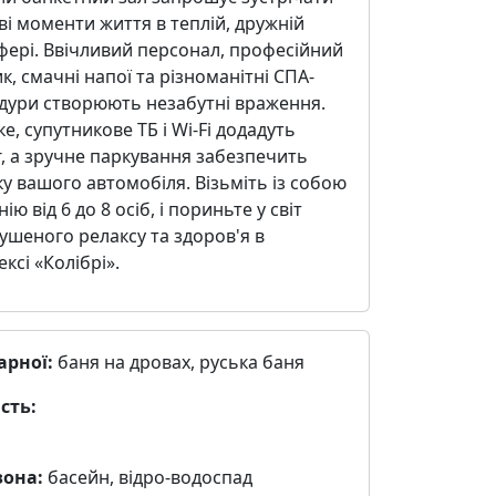
і моменти життя в теплій, дружній
фері. Ввічливий персонал, професійний
, смачні напої та різноманітні СПА-
дури створюють незабутні враження.
е, супутникове ТБ і Wi-Fi додадуть
, а зручне паркування забезпечить
у вашого автомобіля. Візьміть із собою
ію від 6 до 8 осіб, і пориньте у світ
шеного релаксу та здоров'я в
ксі «Колібрі».
арної:
баня на дровах, руська баня
сть:
зона:
басейн, відро-водоспад