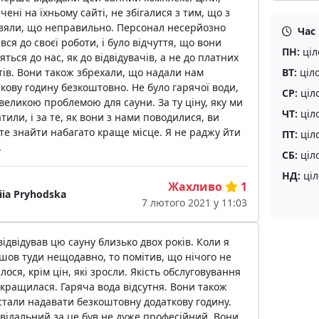
чені на їхньому сайті, не збігалися з тим, що з
взяли, що неправильно. Персонал несерйозно
Час
вся до своєї роботи, і було відчуття, що вони
ПН:
ціл
яться до нас, як до відвідувачів, а не до платних
ВТ:
ціл
тів. Вони також збрехали, що надали нам
кову годину безкоштовно. Не було гарячої води,
СР:
ціл
великою проблемою для сауни. За ту ціну, яку ми
ЧТ:
ціл
тили, і за те, як вони з нами поводилися, ви
е знайти набагато краще місце. Я не раджу йти
ПТ:
ціл
.
СБ:
ціл
НД:
ціл
Жахливо
1
iia Pryhodska
7 лютого 2021 у 11:03
відвідував цю сауну близько двох років. Коли я
ов туди нещодавно, то помітив, що нічого не
лося, крім цін, які зросли. Якість обслуговування
кращилася. Гаряча вода відсутня. Вони також
тали надавати безкоштовну додаткову годину.
відальний за це був не дуже професійний. Вони