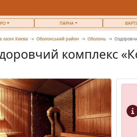
РО
ПАРНА
ВАРТ
а лазні Києва
Оболонський район
Оболонь
Оздоровчи
доровчий комплекс «Ко