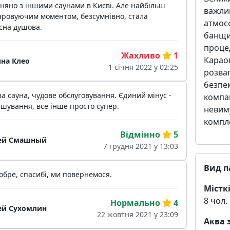
няно з іншими саунами в Києві. Але найбільш
важлив
аровуючим моментом, безсумнівно, стала
атмос
сна душова.
банщик
проце
Жахливо
1
Караок
на Клео
1 січня 2022 у 02:25
розваг
безпек
а сауна, чудове обслуговування. Єдиний мінус -
компан
шування, все інше просто супер.
невиму
компле
Відмінно
5
ей Смашный
7 грудня 2021 у 13:03
Вид п
обре, спасибі, ми повернемося.
Місткі
8 чол.
Нормально
4
ей Сухомлин
22 жовтня 2021 у 23:09
Аква 