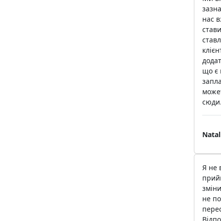
зазна
нас 
стави
ставл
клієн
додат
що є 
запла
может
сюди
Natal
Я не 
прийш
зміни
не по
перес
Відпо