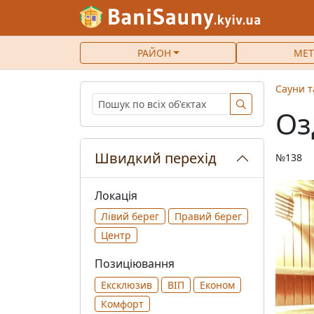
РАЙОН
МЕТ
Сауни т
Оз
Швидкий перехід
№138
Локація
Лівий берег
Правий берег
Центр
Позиціювання
Ексклюзив
ВІП
Економ
Комфорт