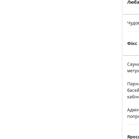
Люба
Чудов
Фікс
Сауна
метро
Парна
басей
кабін
Адмін
попро
Ярос