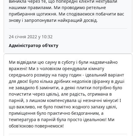
виникла через те, що попередні клієнти нехтували
нашими правилами. Ми проводимо ретельне
прибирання щотижня. Ми сподіваємося побачити вас
знову і запропонувати найкращий досвід.
24 січня 2022 у 10:32
Адміністратор об'єкту
Ми відвідали цю сауну в суботу і були надзвичайно
вражені! Ми з чоловіком орендували кімнату
середнього розміру на пару годин - ідеальний варіант
для двох! Було кілька дрібних недоліків (фіранку в душі
не завадило б замінити, а деякі плитки потрібно було
почистити через цвіль), але радість, отримана в
парній, з лишком компенсувала ці незначні мінуси! І
що важливо, не було помітно жодного запаху цвілі,
приміщення було практично бездоганним, а
температура в парній була просто ідеальною! Ми
обов'язково повернемося!