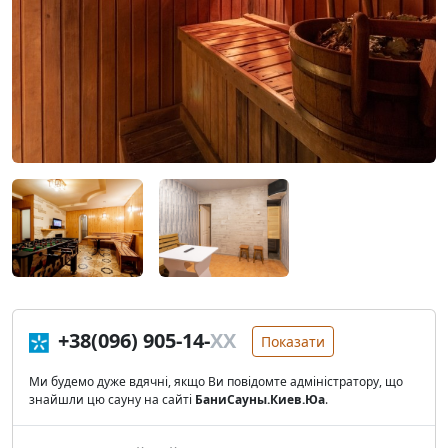
+38(096) 905-14-
XX
Показати
Ми будемо дуже вдячні, якщо Ви повідомте адміністратору, що
знайшли цю сауну на сайті
БаниСауны.Киев.Юа
.