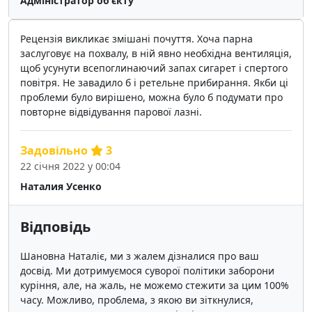
Адміністратор об'єкту
Рецензія викликає змішані почуття. Хоча парна
заслуговує на похвалу, в ній явно необхідна вентиляція,
щоб усунути всепоглинаючий запах сигарет і спертого
повітря. Не завадило б і ретельне прибирання. Якби ці
проблеми було вирішено, можна було б подумати про
повторне відвідування парової лазні.
Задовільно
3
22 січня 2022 у 00:04
Наталия Усенко
Відповідь
Шановна Наталіє, ми з жалем дізналися про ваш
досвід. Ми дотримуємося суворої політики заборони
куріння, але, на жаль, не можемо стежити за цим 100%
часу. Можливо, проблема, з якою ви зіткнулися,