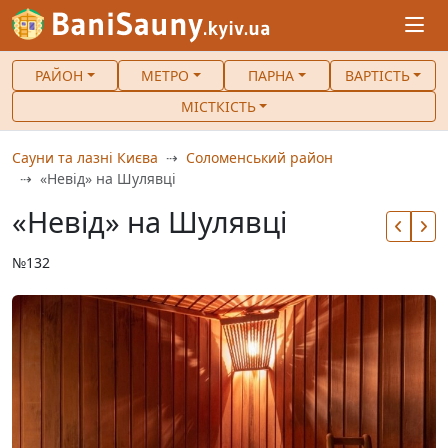
РАЙОН
МЕТРО
ПАРНА
ВАРТІСТЬ
МІСТКІСТЬ
Сауни та лазні Києва
Соломенський район
«Невід» на Шулявці
«Невід» на Шулявці
№132