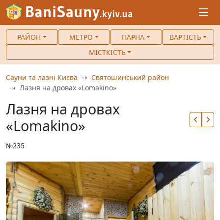
РАЙОН
МЕТРО
ПАРНА
ВАРТІСТЬ
МІСТКІСТЬ
Сауни та лазні Києва
Святошинський район
Лазня на дровах «Lomakino»
Лазня на дровах
«Lomakino»
№235