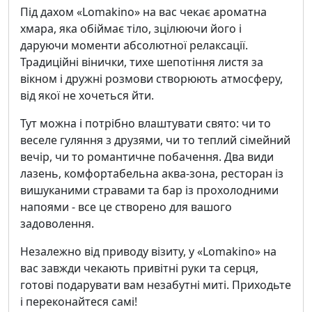
Під дахом «Lomakino» на вас чекає ароматна
хмара, яка обіймає тіло, зцілюючи його і
даруючи моменти абсолютної релаксації.
Традиційні вінички, тихе шепотіння листя за
вікном і дружні розмови створюють атмосферу,
від якої не хочеться йти.
Тут можна і потрібно влаштувати свято: чи то
веселе гуляння з друзями, чи то теплий сімейний
вечір, чи то романтичне побачення. Два види
лазень, комфортабельна аква-зона, ресторан із
вишуканими стравами та бар із прохолодними
напоями - все це створено для вашого
задоволення.
Незалежно від приводу візиту, у «Lomakino» на
вас завжди чекають привітні руки та серця,
готові подарувати вам незабутні миті. Приходьте
і переконайтеся самі!