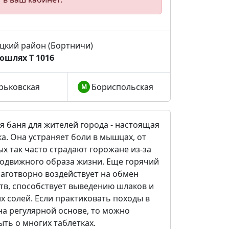
цкий район (Бортничи)
ошлях Т 1016
рьковская
Бориспольская
М
я баня для жителей города - настоящая
а. Она устраняет боли в мышцах, от
х так часто страдают горожане из-за
одвижного образа жизни. Еще горячий
лаготворно воздействует на обмен
тв, способствует выведению шлаков и
х солей. Если практиковать походы в
на регулярной основе, то можно
ть о многих таблетках.