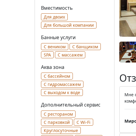
Вместимость
Для двоих
Для большой компании
Банные услуги
С веником
С банщиком
SPA
С массажем
Аква зона
Отз
С бассейном
С гидромассажем
С выходом к воде
Мне 
комфо
Дополнительный сервис
С рестораном
Миро
С парковкой
С Wi-Fi
Круглосуточные