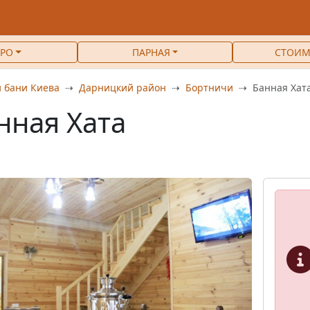
РО
ПАРНАЯ
СТОИМ
 бани Киева
Дарницкий район
Бортничи
Банная Хат
нная Хата