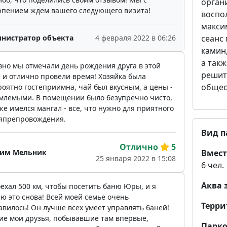
орган
рпением ждем вашего следующего визита!
воспо
макси
сеанс 
нистратор объекта
4 февраля 2022 в 06:26
камин,
а такж
вно мы отмечали день рождения друга в этой
решит
 и отлично провели время! Хозяйка была
общес
оятно гостеприимна, чай был вкусным, а цены -
млемыми. В помещении было безупречно чисто,
же имелся мангал - все, что нужно для приятного
япрепровождения.
Вид п
Отлично
5
Вмест
им Мельник
25 января 2022 в 15:08
6 чел.
Аква 
ехал 500 км, чтобы посетить баню Юры, и я
ю это снова! Всей моей семье очень
Терри
вилось! Он лучше всех умеет управлять баней!
ие мои друзья, побывавшие там впервые,
Парко