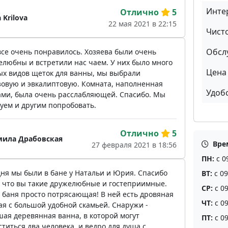
Инте
Отлично
5
 Krilova
22 мая 2021 в 22:15
Чист
Обсл
все очень понравилось. Хозяева были очень
елюбны и встретили нас чаем. У них было много
Цена 
ых видов щеток для ванны, мы выбрали
зовую и эвкалиптовую. Комната, наполненная
Удоб
ами, была очень расслабляющей. Спасибо. Мы
уем и другим попробовать.
Отлично
5
ила Драбовская
Вре
27 февраля 2021 в 18:56
ПН:
с 0
дня мы были в бане у Натальи и Юрия. Спасибо
ВТ:
с 09
о, что вы такие дружелюбные и гостеприимные.
СР:
с 09
 баня просто потрясающая! В ней есть дровяная
ЧТ:
с 09
ая с большой удобной скамьей. Снаружи -
шая деревянная ванна, в которой могут
ПТ:
с 09
титься два человека, и ведро для душа с