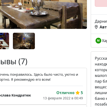
Дарни
Авт
Ха
М
Русска
ывы (7)
находк
которы
очень понравилось. Здесь было чисто, уютно и
малоп
ртно. Я рекомендую его всем!
пар б
вещес
лишни
Отлично
5
слава Кондратюк
баню 
13 февраля 2022 в 00:49
позабы