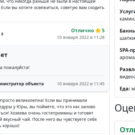
ли, что никогда раньше не были в настоящей
 Если вы хотите освежиться, советую вам сходить
Услуг
камин
Отлично
5
Банны
 z
10 января 2022 в 11:28
шапки,
SPA-п
ет
арома
а пожалуйста!
Развл
видеоа
нистратор объекта
10 января 2022 в 11:45
Еда:
м
 просто великолепна! Если вы принимали
Оце
дуры у Юры, вы поймете, что это как заново
ься! Хозяева очень гостеприимны и готовят
 вкусный чай. После него вы чувствуете себя
ь хорошо!
Отл