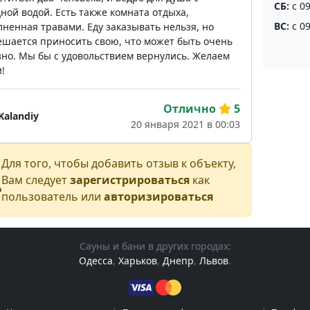
СБ:
с 09
ной водой. Есть также комната отдыха,
ВС:
с 09
ненная травами. Еду заказывать нельзя, но
ешается приносить свою, что может быть очень
зно. Мы бы с удовольствием вернулись. Желаем
!
Отлично
5
Kalandiy
20 января 2021 в 00:03
Для того, чтобы добавить отзыв к объекту,
Вам следует
зарегистрироваться
как
пользователь или
авторизироваться
Сауны и бани в других городах:
Одесса
,
Харьков
,
Днепр
,
Львов
.