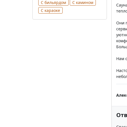
С бильярдом
С камином
Сауна
С караоке
тепло
Они 
серви
уютно
комф
Боль
Нам 
Наст
небо
Алек
Отв
Спас