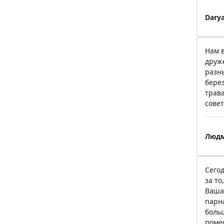
Darya
Нам 
друж
разн
бере
трав
совет
Людм
Сего
за т
Ваша
парн
боль
помес