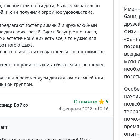
, как описали наши дети, была замечательно
Именн
й, и они получили огромное удовольствие.
бани,
друзей
предлагают гостеприимный и дружелюбный
физич
с для своих гостей. Здесь безупречно чисто,
«Банна
 и эстетично! У них есть все, что нужно для
ортного отдыха.
посещ
шое спасибо за их выдающееся гостеприимство.
всегда
можно 
очень понравилось и мы обязательно вернемся.
необх
посет
оятельно рекомендуем для отдыха с семьей или
льшой группой.
Особе
находи
Отлично
5
полюб
сандр Бойко
4 февраля 2022 в 10:16
терра
помож
ет
время
опытн
ибо, что поделились своим отзывом! Мы с