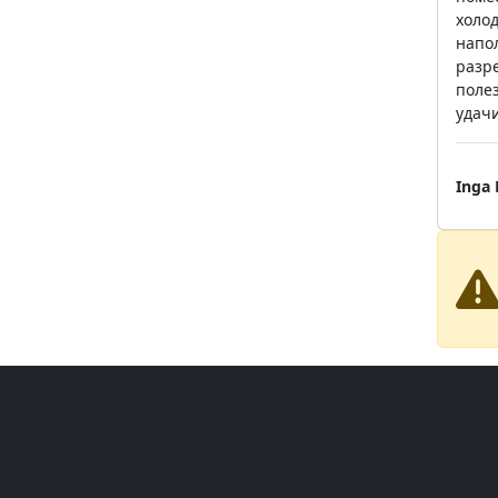
холод
напол
разр
поле
удачи
Inga 