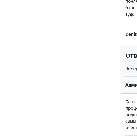
поня
бане!
туда.
Denis
Отв
Всегд
Адми
Баня
проце
родит
самый
очен