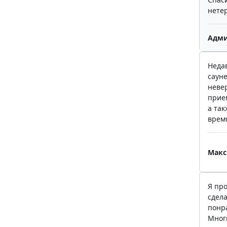
нете
Адми
Неда
сауне
невер
прие
а так
врем
Макс
Я про
сдела
понра
Мног