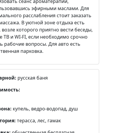
изовать сеанс ароматерапии,
льзовавшись эфирными маслами. Для
мального расслабления стоит заказать
массажа. В уютной зоне отдыха есть
 возле которого приятно вести беседы,
е ТВ и WI-FI, если необходимо срочно
ь рабочие вопросы. Для авто есть
твенная парковка.
арной:
русская баня
имость:
зона:
купель, ведро-водопад, душ
тория:
терасса, лес, гамак
вка:
общественная бесплатная