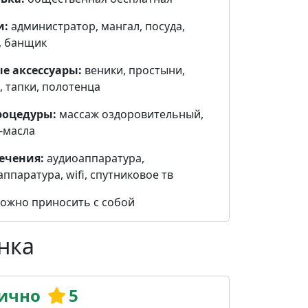
и:
администратор, мангал, посуда,
, банщик
е аксессуары:
веники, простыни,
 тапки, полотенца
роцедуры:
массаж оздоровительный,
-масла
ечения:
аудиоаппаратура,
ппаратура, wifi, cпутниковое тв
ожно приносить с собой
нка
ично
5