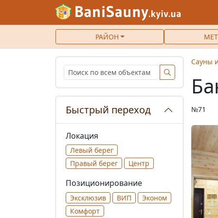
РАЙОН
МЕТ
Сауны и
Ба
Быстрый переход
№71
Локация
Левый берег
Правый берег
Центр
Позиционирование
Эксклюзив
ВИП
Эконом
Комфорт