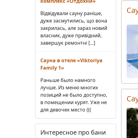
комплекс «Отдохни»
Са
Відвідували сауну раніше,
дуже засмутились, що вона
закрилась, але зараз новий
власник, дуже привідний,
завершує ремонтні [...]
Сауна в отеле «Viktoriya
Family 1»
Раньше было намного
лучше. Из меню многих
позиций не было доступно,
Са
в помещении курят. Уже не
для девочек место (((
Интересное про бани