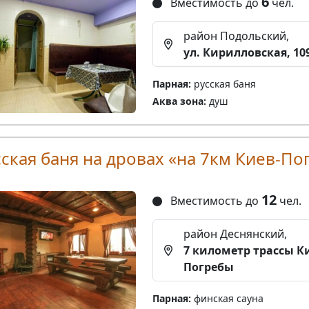
6
Вместимость до
чел.
район Подольский,
ул. Кирилловская, 10
Парная:
русская баня
Аква зона:
душ
сская баня на дровах «на 7км Киев-По
12
Вместимость до
чел.
район Деснянский,
7 километр трассы К
Погребы
Парная:
финская сауна