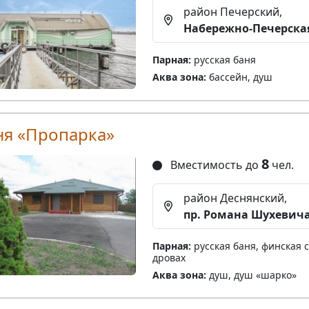
район Печерский,
Набережно-Печерская
Парная:
русская баня
Аква зона:
бассейн, душ
ня «Пропарка»
8
Вместимость до
чел.
район Деснянский,
пр. Романа Шухевича
Парная:
русская баня, финская с
дровах
Аква зона:
душ, душ «шарко»