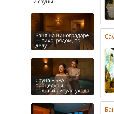
и сауны
Баня на Виноградаре
Са
— тихо, рядом, по
делу
Сауна + SPA-
процедуры —
полный ритуал ухода
Ба