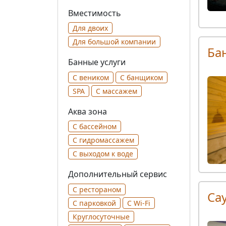
Вместимость
Для двоих
Для большой компании
Ба
Банные услуги
С веником
С банщиком
SPA
С массажем
Аква зона
С бассейном
С гидромассажем
С выходом к воде
Дополнительный сервис
С рестораном
Сау
С парковкой
С Wi-Fi
Круглосуточные