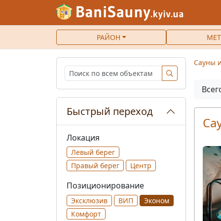
РАЙОН
МЕТ
Сауны и
Всег
Быстрый переход
Са
Локация
Левый берег
Правый берег
Центр
Позиционирование
Эксклюзив
ВИП
Эконом
Комфорт