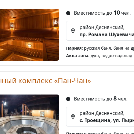
10
Вместимость до
чел.
район Деснянский,
пр. Романа Шухевич
Парная:
русская баня, баня на д
Аква зона:
душ, ведро-водопад
нный комплекс «Пан-Чан»
8
Вместимость до
чел.
район Деснянский,
с. Троещина, ул. Пыр
Парная:
русская баня, баня на д