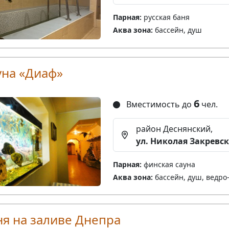
Парная:
русская баня
Аква зона:
бассейн, душ
уна «Диаф»
6
Вместимость до
чел.
район Деснянский,
ул. Николая Закревск
Парная:
финская сауна
Аква зона:
бассейн, душ, ведро
ня на заливе Днепра