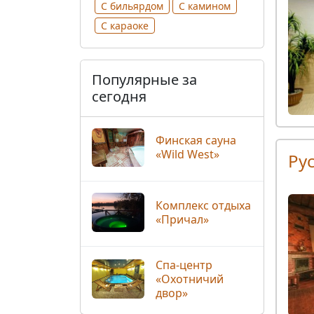
С бильярдом
С камином
С караоке
Популярные за
сегодня
Финская сауна
«Wild West»
Ру
Комплекс отдыха
«Причал»
Спа-центр
«Охотничий
двор»