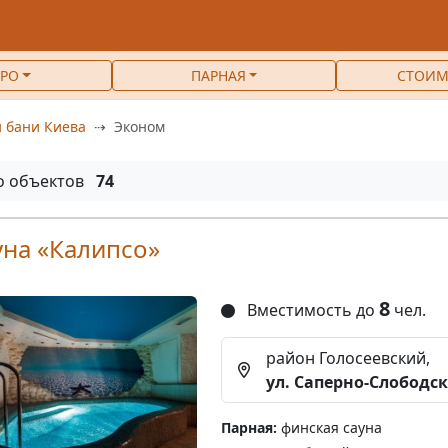
РО
ПАРНАЯ
СТОИМ
 бани Киева
Эконом
о объектов
74
уна «Калипсо»
8
Вместимость до
чел.
район Голосеевский,
ул. Саперно-Слободск
Парная:
финская сауна