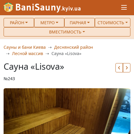
РАЙОН
МЕТРО
ПАРНАЯ
СТОИМОСТЬ
ВМЕСТИМОСТЬ
Сауны и бани Киева
Деснянский район
Лесной массив
Сауна «Lisova»
Сауна «Lisova»
№243