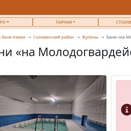
РО
ПАРНАЯ
СТОИМ
 бани Киева
Соломенский район
Жуляны
Бани «на М
ни «на Молодогвардей