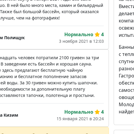
шо. В ней было много места, камин и бильярдный
Вмести
 Также был большой бассейн, который оказался
делае
 лучше, чем на фотографиях!
компа
освежи
Нормально
4
испыт
м Полищук
3 ноября 2021 в 12:03
Банны
с теп
надцать человек потратили 2100 гривен за три
спутн
 В заведении есть бассейн и хорошая сауна.
разно
е здесь предлагают бесплатную чайную
Гастр
монию и бесплатное пополнение запасов
обесп
чей воды. За 30 гривен можно купить шапочки.
необходимости за дополнительную плату
самос
оставляются тапочки, полотенца и простыни.
овоще
Молод
найдет
Нормально
4
а Кизим
15 января 2021 в 20:24