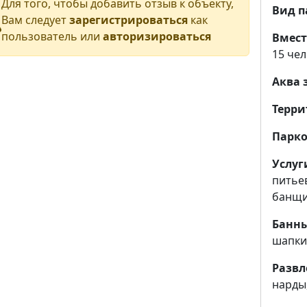
Для того, чтобы добавить отзыв к объекту,
Вид п
Вам следует
зарегистрироваться
как
пользователь или
авторизироваться
Вмест
15 чел
Аква 
Терри
Парко
Услуг
питьев
банщ
Банны
шапки,
Развл
нарды,