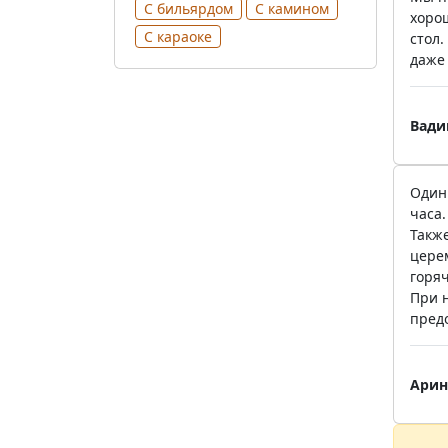
С бильярдом
С камином
хоро
С караоке
стол.
даже
Вади
Один
часа.
Такж
цере
горя
При 
пред
Арин