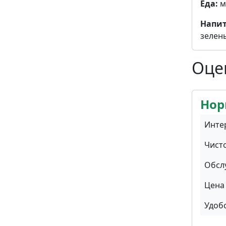
Еда:
м
Напит
зелены
Оце
Нор
Инте
Чист
Обсл
Цена 
Удоб