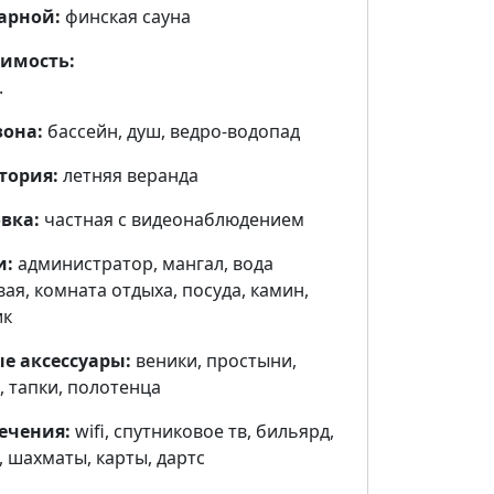
арной:
финская сауна
имость:
.
зона:
бассейн, душ, ведро-водопад
тория:
летняя веранда
вка:
частная с видеонаблюдением
и:
администратор, мангал, вода
ая, комната отдыха, посуда, камин,
ик
е аксессуары:
веники, простыни,
 тапки, полотенца
ечения:
wifi, cпутниковое тв, бильярд,
 шахматы, карты, дартс