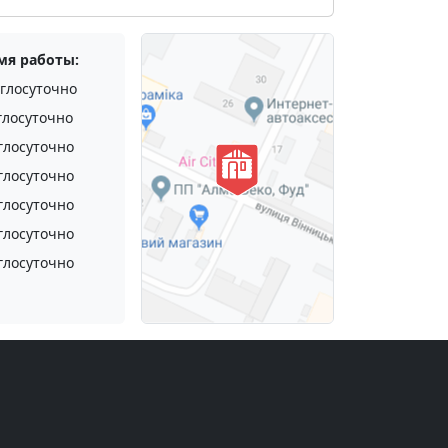
мя работы:
глосуточно
глосуточно
глосуточно
глосуточно
глосуточно
глосуточно
глосуточно