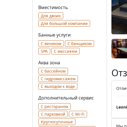
Вместимость
Для двоих
Для большой компании
Банные услуги
С веником
С банщиком
SPA
С массажем
Аква зона
Отз
С бассейном
С гидромассажем
С выходом к воде
Отли
Дополнительный сервис
С рестораном
Leon
С парковкой
С Wi-Fi
Круглосуточные
Мы по