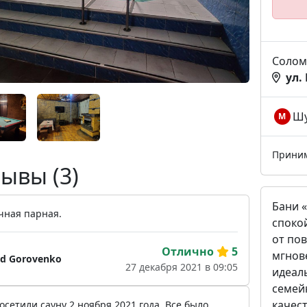
Солом
ул.
Шу
М
Прини
ывы (3)
Бани 
чная парная.
спокой
от по
Отлично
5
мгнов
id Gorovenko
27 декабря 2021 в 09:05
идеаль
семей
качес
сетили сауну 2 ноября 2021 года. Все было