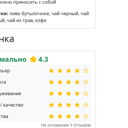
ожно приносить с собой
ки:
пиво бутылочное, чай черный, чай
й, чай из трав, кофе
нка
мально
4.3
рьер
ота
уживание
/ качество
ства
На основании
3
Отзывов