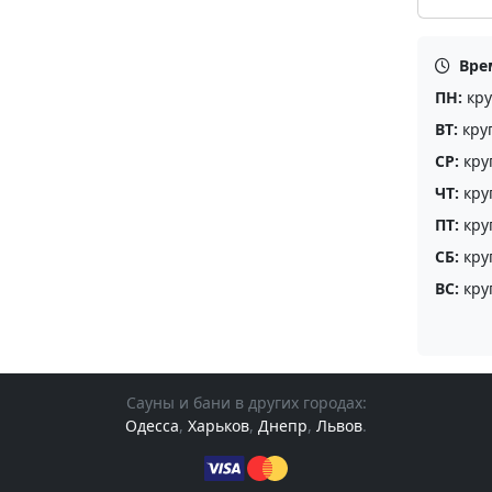
Вре
ПН:
кру
ВТ:
кру
СР:
кру
ЧТ:
кру
ПТ:
кру
СБ:
кру
ВС:
кру
Сауны и бани в других городах:
Одесса
,
Харьков
,
Днепр
,
Львов
.