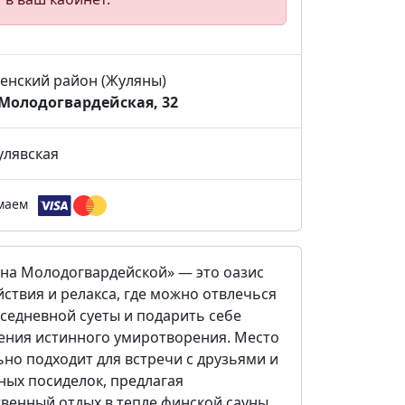
енский район (Жуляны)
 Молодогвардейская, 32
лявская
маем
«на Молодогвардейской» — это оазис
ствия и релакса, где можно отвлечься
вседневной суеты и подарить себе
ения истинного умиротворения. Место
но подходит для встречи с друзьями и
ных посиделок, предлагая
твенный отдых в тепле финской сауны.