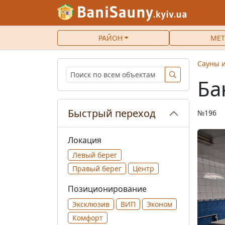
РАЙОН
МЕТ
Сауны и
Ба
Быстрый переход
№196
Локация
Левый берег
Правый берег
Центр
Позиционирование
Эксклюзив
ВИП
Эконом
Комфорт