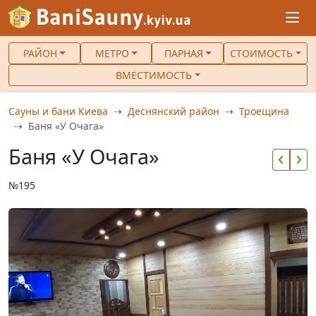
РАЙОН
МЕТРО
ПАРНАЯ
СТОИМОСТЬ
ВМЕСТИМОСТЬ
Сауны и бани Киева
Деснянский район
Троещина
Баня «У Очага»
Баня «У Очага»
№195