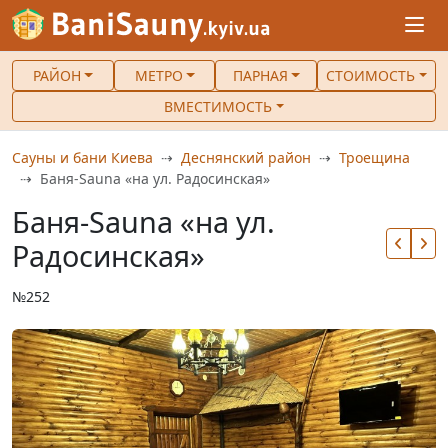
РАЙОН
МЕТРО
ПАРНАЯ
СТОИМОСТЬ
ВМЕСТИМОСТЬ
Сауны и бани Киева
Деснянский район
Троещина
Баня-Sauna «на ул. Радосинская»
Баня-Sauna «на ул.
Радосинская»
№252