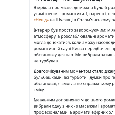
Я мріяла про місце, де можна було б 
усамітнення і романтики. І, нарешті, н
«Невід»
на Шулявці в Солом'янському ра
Інтер'єр був просто заворожуючим: м'я
атмосферу, а розслаблювальні аромати о
могла дочекатися, коли зможу насолод
романтичній сауні Києва передбачені п
обстановку для пар. Ми вибрали затишну
не турбував.
Довгоочікуваним моментом стало джакузі
бульбашками, всі турботи і думки про по
обстановці, я змогла по-справжньому р
сміху.
Ідеальним доповненням до цього роман
вибрали одну з них - з масажем і аром
професіоналами, а аромати ефірних ол