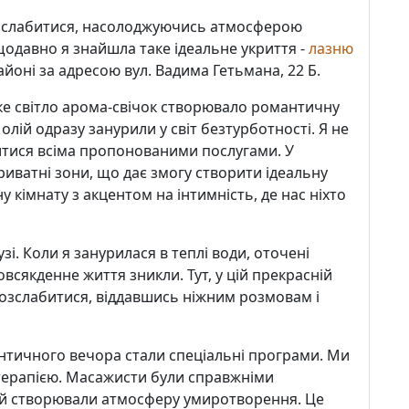
розслабитися, насолоджуючись атмосферою
ещодавно я знайшла таке ідеальне укриття -
лазню
йоні за адресою вул. Вадима Гетьмана, 22 Б.
ке світло арома-свічок створювало романтичну
лій одразу занурили у світ безтурботності. Я не
итися всіма пропонованими послугами. У
риватні зони, що дає змогу створити ідеальну
 кімнату з акцентом на інтимність, де нас ніхто
. Коли я занурилася в теплі води, оточені
всякденне життя зникли. Тут, у цій прекрасній
озслабитися, віддавшись ніжним розмовам і
тичного вечора стали спеціальні програми. Ми
атерапією. Масажисти були справжніми
ій створювали атмосферу умиротворення. Це