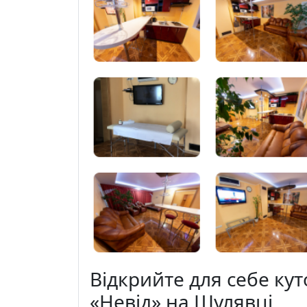
Відкрийте для себе ку
«Невід» на Шулявці