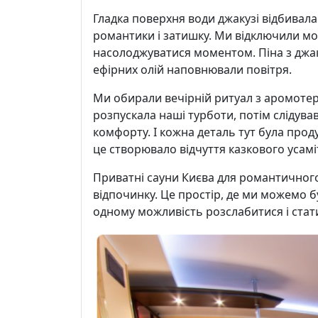
Гладка поверхня води джакузі відбивала
романтики і затишку. Ми відключили мо
насолоджуватися моментом. Піна з джак
ефірних олій наповнювали повітря.
Ми обирали вечірній ритуал з аромоте
розпускала наші турботи, потім слідува
комфорту. І кожна деталь тут була продум
це створювало відчуття казкового усамі
Приватні сауни Києва для романтичного
відпочинку. Це простір, де ми можемо б
одному можливість розслабитися і ста