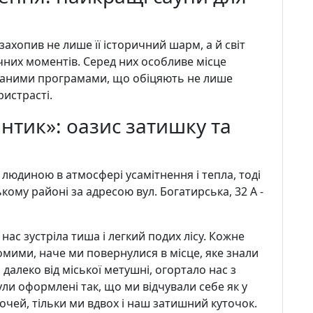
захопив не лише її історичний шарм, а й світ
их моментів. Серед них особливе місце
уканими програмами, що обіцяють не лише
истрасті.
нтик»: оазис затишку та
людиною в атмосфері усамітнення і тепла, тоді
ому районі за адресою вул. Богатирська, 32 A -
нас зустріла тиша і легкий подих лісу. Кожне
омими, наче ми повернулися в місце, яке знали
далеко від міської метушні, огортало нас з
ли оформлені так, що ми відчували себе як у
 очей, тільки ми вдвох і наш затишний куточок.