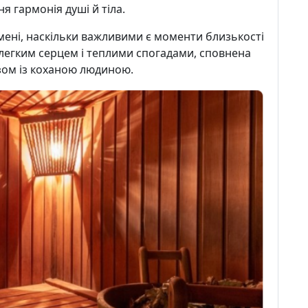
я гармонія душі й тіла.
 мені, наскільки важливими є моменти близькості
з легким серцем і теплими спогадами, сповнена
азом із коханою людиною.