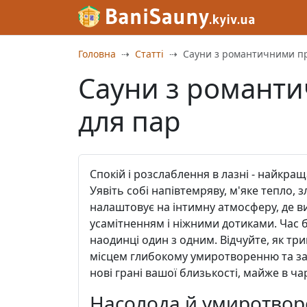
Головна
Статті
Сауни з романтичними п
Сауни з романт
для пар
Спокій і розслаблення в лазні - найкр
Уявіть собі напівтемряву, м'яке тепло, 
налаштовує на інтимну атмосферу, де 
усамітненням і ніжними дотиками. Час 
наодинці один з одним. Відчуйте, як т
місцем глибокому умиротворенню та за
нові грані вашої близькості, майже в ча
Насолода й умиротвор