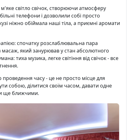
 м'яке світло свічок, створюючи атмосферу
більні телефони і дозволили собі просто
узі ніжно обіймала наші тіла, а приємні аромати
рапією: спочатку розслаблювальна пара
в масаж, який занурював у стан абсолютного
ана: тиха музика, легке світіння від свічок - все
тнення.
 проведення часу - це не просто місце для
ути собою, ділитися своїм часом, давати одне
ти ще ближчими.