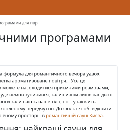
рограмами для пар
ичними програмами
аща формула для романтичного вечора удвох.
злегка ароматизоване повітря... Усе це
ви можете насолодитися приємними розмовами,
буде немов зупинився, залишивши лише вас двох
ривоги залишають ваше тіло, поступаючись
хопленому передчуттю. Дозвольте собі відкрити
рівному просторі - в
романтичній сауні Києва
.
ення: найкращі сауни для