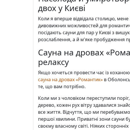
двох у Києві
Коли я вперше відвідала столицю, мене 
дивовижних можливостей для романтичн
посідають сауни для пар у Києві з виш
розслаблення, а й м'яке пробудження пр
Сауна на дровах «Рома
релаксу
Якщо хочеться провести час із коханою 
сауна на дровах «Романтик»
в Оболонськ
те, що вам потрібно.
Коли ми з чоловіком переступили поріг, 
дерево, кожен рух вітру здавалися знай
все життя. Відчуття, що ми перебуваємо 
першої хвилини. Приватні зони сауни бу
своєму власному світі. Ніяких сторонніх